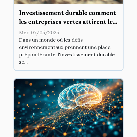
Investissement durable comment
les entreprises vertes attirent les
capitaux
Mer. 07/05/2025
Dans un monde où les défis
environnementaux prennent une place
prépondérante, l'investissement durable
se...