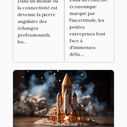
relation
Dans un monde où
économique
entreprises en
la connectivité est
révolutionnent
marqué par
devenue la pierre
période de
le secteur de la
l'incertitude, les
angulaire des
récession
cuisine en
petites
échanges
économique
facilitant la
entreprises font
professionnels,
face à
collaboration
les...
d'immenses
entre
défis....
concepteurs et
installateurs