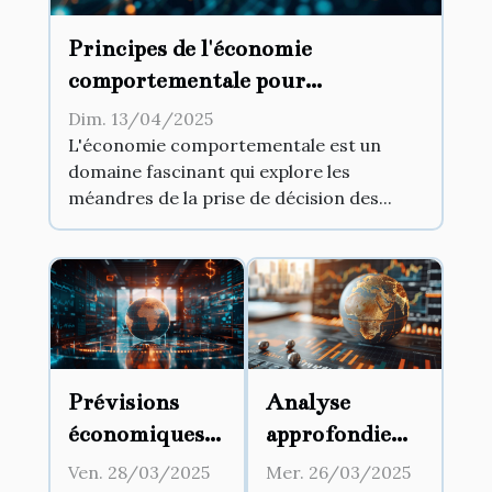
Principes de l'économie
comportementale pour
augmenter l'engagement client
Dim. 13/04/2025
L'économie comportementale est un
domaine fascinant qui explore les
méandres de la prise de décision des...
Prévisions
Analyse
économiques
approfondie
post-Covid
des marchés
Ven. 28/03/2025
Mer. 26/03/2025