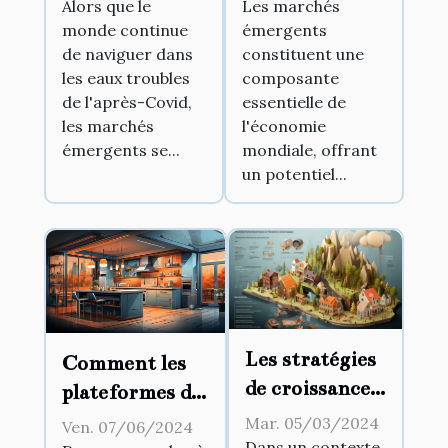
quel avenir
émergents en
Alors que le
Les marchés
monde continue
émergents
pour les
2023
de naviguer dans
constituent une
marchés
opportunités
les eaux troubles
composante
émergents en
et risques
de l'après-Covid,
essentielle de
2023
les marchés
l'économie
émergents se...
mondiale, offrant
un potentiel...
Les stratégies
Comment les
de croissance
plateformes de
pour les
mise en
Mar. 05/03/2024
Ven. 07/06/2024
petites
Dans un contexte