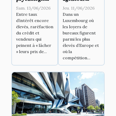
des acheteurs
Luxembourg,
Sam. 13/06/2026
Jeu. 11/06/2026
fait bouger le
acteur discret
Entre taux
Dans un
d’intérêt encore
Luxembourg où
marché
derrière les
élevés, raréfaction
les loyers de
immobilier
plus beaux
du crédit et
bureaux figurent
aujourd’hui
bureaux de la
vendeurs qui
parmi les plus
capitale
peinent à « lâcher
élevés d’Europe et
» leurs prix de...
où la
compétition...