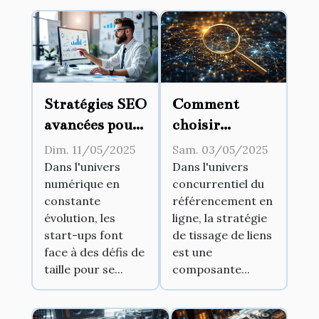
Stratégies SEO
Comment
avancées pour
choisir
les start-ups
efficacement
Dim. 11/05/2025
Sam. 03/05/2025
en 2023
vos liens pour
Dans l'univers
Dans l'univers
numérique en
concurrentiel du
optimiser le
constante
référencement en
SEO
évolution, les
ligne, la stratégie
start-ups font
de tissage de liens
face à des défis de
est une
taille pour se...
composante...