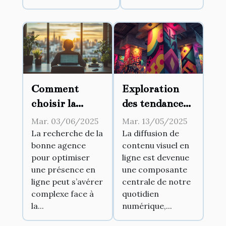
Comment
Exploration
choisir la
des tendances
bonne agence
actuelles dans
Mar. 03/06/2025
Mar. 13/05/2025
pour optimiser
le partage de
La recherche de la
La diffusion de
bonne agence
contenu visuel en
votre présence
contenu visuel
pour optimiser
ligne est devenue
en ligne
en ligne
une présence en
une composante
ligne peut s’avérer
centrale de notre
complexe face à
quotidien
la...
numérique,...