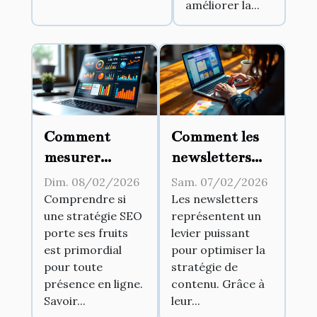
améliorer la...
Comment
Comment les
mesurer
newsletters
l'efficacité de
peuvent
Dim. 08/02/2026
Sam. 07/02/2026
votre stratégie
transformer
Comprendre si
Les newsletters
une stratégie SEO
représentent un
SEO ?
votre stratégie
porte ses fruits
levier puissant
de contenu ?
est primordial
pour optimiser la
pour toute
stratégie de
présence en ligne.
contenu. Grâce à
Savoir...
leur...