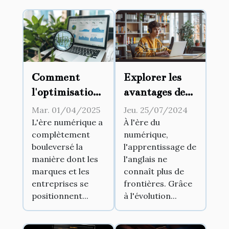
Comment
Explorer les
l'optimisation
avantages de
SEO peut
l'apprentissage
Mar. 01/04/2025
Jeu. 25/07/2024
transformer
de l'anglais en
L'ère numérique a
À l'ère du
complètement
numérique,
votre présence
ligne
bouleversé la
l'apprentissage de
en ligne
manière dont les
l'anglais ne
marques et les
connaît plus de
entreprises se
frontières. Grâce
positionnent...
à l'évolution...