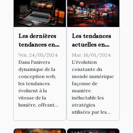
Les tendances
Les dernières
actuelles en
tendances en
marketing
conception
Mar. 16/01/2024
Ven. 24/05/2024
numérique
web pour les
L'évolution
Dans l'univers
constante du
dynamique de la
pour les
freelances en
monde numérique
conception web,
agences de
2023
façonne de
les tendances
publicité
manière
évoluent à la
inéluctable les
vitesse de la
stratégies
lumière, offrant...
utilisées par les...