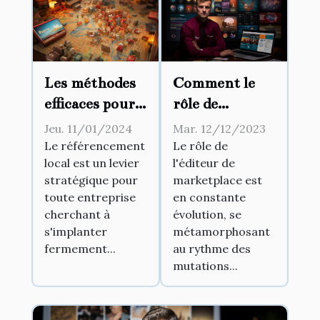
Les méthodes
Comment le
efficaces pour
rôle de
améliorer le
l'éditeur de
Jeu. 11/01/2024
Mar. 12/12/2023
référencement
marketplace
Le référencement
Le rôle de
local est un levier
l'éditeur de
local de votre
évolue avec les
stratégique pour
marketplace est
entreprise à
tendances du
toute entreprise
en constante
Rennes
web
cherchant à
évolution, se
s'implanter
métamorphosant
fermement...
au rythme des
mutations...