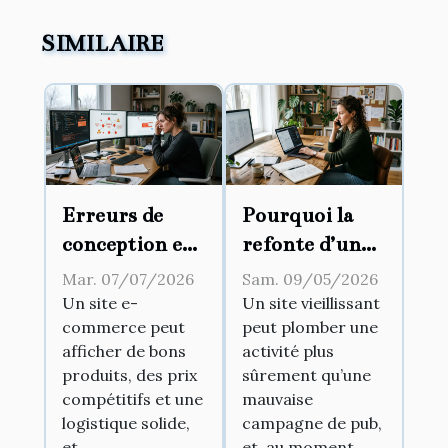
SIMILAIRE
Erreurs de
Pourquoi la
conception e-
refonte d’un
commerce qui
site web coûte
Mar. 07/07/2026
Sam. 09/05/2026
freinent le
parfois plus
Un site e-
Un site vieillissant
commerce peut
peut plomber une
maillage
cher qu’une
afficher de bons
activité plus
externe
création
produits, des prix
sûrement qu’une
compétitifs et une
mauvaise
logistique solide,
campagne de pub,
et...
et, au moment...