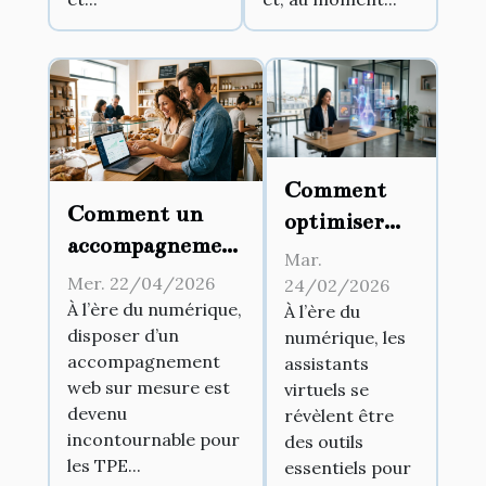
Comment
Comment un
optimiser
accompagnement
l'usage d'un
Mar.
web sur mesure
assistant
Mer. 22/04/2026
24/02/2026
peut booster le
À l’ère du numérique,
À l’ère du
virtuel en
disposer d’un
chiffre d'affaires
numérique, les
français ?
accompagnement
assistants
des TPE ?
web sur mesure est
virtuels se
devenu
révèlent être
incontournable pour
des outils
les TPE...
essentiels pour