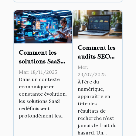
Comment les
Comment les
audits SEO
solutions SaaS
peuvent
Mer.
révolutionnent-
Mar. 18/11/2025
transformer
23/07/2025
elles le monde
Dans un contexte
À l’ère du
votre
économique en
des affaires ?
numérique,
visibilité en
constante évolution,
apparaître en
ligne ?
les solutions SaaS
tête des
redéfinissent
résultats de
profondément les...
recherche n’est
jamais le fruit du
hasard. Un...