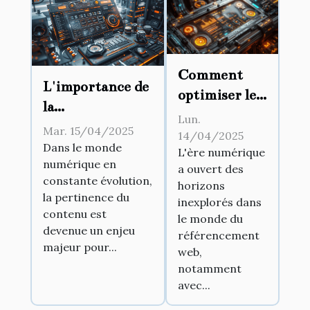
Comment
L'importance de
optimiser le
la
SEO de votre
Lun.
personnalisation
Mar. 15/04/2025
site web en
14/04/2025
dans les outils de
Dans le monde
L'ère numérique
utilisant
numérique en
génération de
a ouvert des
l'intelligence
constante évolution,
contenu
horizons
artificielle
la pertinence du
inexplorés dans
contenu est
le monde du
devenue un enjeu
référencement
majeur pour...
web,
notamment
avec...