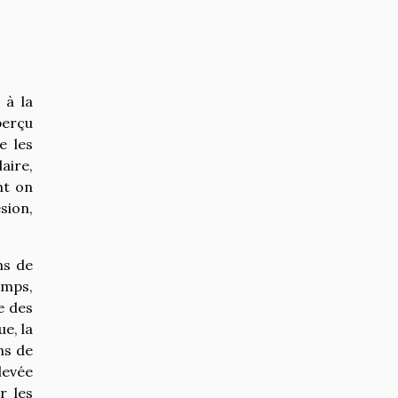
 à la
perçu
e les
aire,
nt on
sion,
ns de
emps,
e des
e, la
ns de
levée
r les