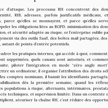
ace d’attaque. Les processus RH concentrent des do
entité, RIB, adresses, parfois justificatifs médicaux, e
s, parce qu’elles se monnayent, et parce qu’elles serv
peler les obligations liées au RGPD, minimisation des don
on, et sécurité adaptée au risque, or l’entreprise oublie pa
ement via des outils SaaS, des boîtes mail partagées, des 
, autant de points d’entrée potentiels.
 cadrer les pratiques internes, qui accède à quoi, comment
sont supprimées, quels canaux sont autorisés, et comme
ensuite, piloter l’intégration en mode “zéro angle mort
tre un ordinateur, il organise l’attribution des droits sel
des comptes nominaux, il bannit les identifiants partagés, 
ibilisation dès la première semaine, quand les réflex
s populations à risque, alternants, intérimaires, prestata
ccès techniques, et supervision limitée. Dans un contexte o
tiplient, sécuriser la chaîne RH, c’est réduire des opportu