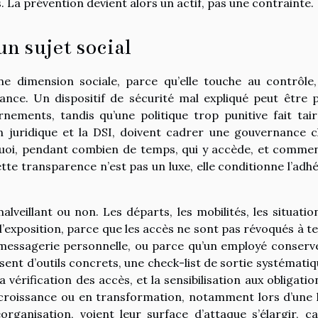
 La prévention devient alors un actif, pas une contrainte.
n sujet social
e dimension sociale, parce qu’elle touche au contrôle,
fiance. Un dispositif de sécurité mal expliqué peut être 
ements, tandis qu’une politique trop punitive fait tair
on juridique et la DSI, doivent cadrer une gouvernance cl
quoi, pendant combien de temps, qui y accède, et comme
ette transparence n’est pas un luxe, elle conditionne l’adhé
malveillant ou non. Les départs, les mobilités, les situatio
 l’exposition, parce que les accès ne sont pas révoqués à t
messagerie personnelle, ou parce qu’un employé conserv
ent d’outils concrets, une check-list de sortie systématiqu
 vérification des accès, et la sensibilisation aux obligatio
en croissance ou en transformation, notamment lors d’une 
organisation, voient leur surface d’attaque s’élargir, ca