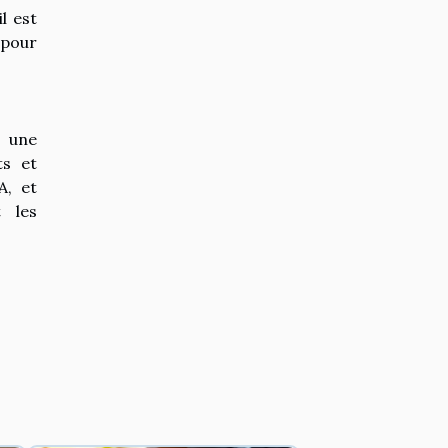
l est
 pour
z une
ts et
A, et
t les