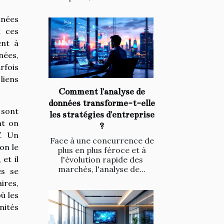
nnées
t ces
ent à
nées,
rfois
liens
Comment l'analyse de
données transforme-t-elle
 sont
les stratégies d'entreprise
nt on
?
”. Un
Face à une concurrence de
on le
plus en plus féroce et à
et il
l'évolution rapide des
marchés, l'analyse de...
es se
ires,
ù les
nités