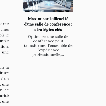
Maximiser l'efficacité
parce
d'une salle de conférence :
oches
stratégies clés
où le
Optimiser une salle de
imple
conférence peut
transformer l’ensemble de
tion.
l’expérience
r une
professionnelle,...
ns la
ulture
 d’un
, une
n, ce
urité
t une