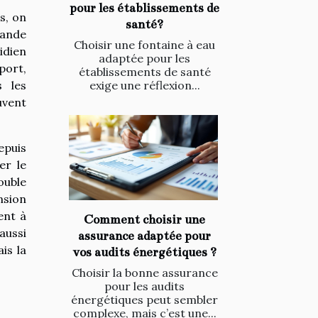
pour les établissements de
s, on
santé?
mande
Choisir une fontaine à eau
idien
adaptée pour les
port,
établissements de santé
exige une réflexion...
s les
uvent
epuis
er le
ouble
nsion
ent à
Comment choisir une
aussi
assurance adaptée pour
is la
vos audits énergétiques ?
Choisir la bonne assurance
pour les audits
énergétiques peut sembler
complexe, mais c’est une...