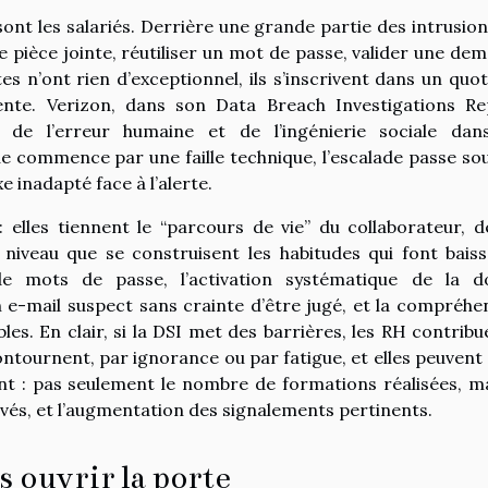
 sont les salariés. Derrière une grande partie des intrusion
e pièce jointe, réutiliser un mot de passe, valider une de
es n’ont rien d’exceptionnel, ils s’inscrivent dans un quot
ente. Verizon, dans son Data Breach Investigations Re
de l’erreur humaine et de l’ingénierie sociale dan
 commence par une faille technique, l’escalade passe so
e inadapté face à l’alerte.
: elles tiennent le “parcours de vie” du collaborateur, d
 niveau que se construisent les habitudes qui font baiss
e de mots de passe, l’activation systématique de la d
un e-mail suspect sans crainte d’être jugé, et la compréhe
les. En clair, si la DSI met des barrières, les RH contribu
ntournent, par ignorance ou par fatigue, et elles peuvent 
t : pas seulement le nombre de formations réalisées, ma
és, et l’augmentation des signalements pertinents.
s ouvrir la porte