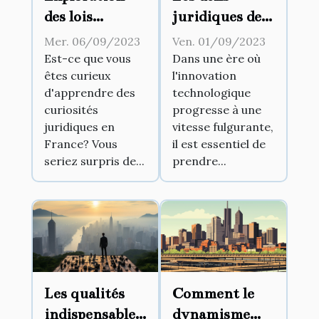
des lois
juridiques de
insolites en
l'innovation
Mer. 06/09/2023
Ven. 01/09/2023
France
technologique
Est-ce que vous
Dans une ère où
êtes curieux
l'innovation
d'apprendre des
technologique
curiosités
progresse à une
juridiques en
vitesse fulgurante,
France? Vous
il est essentiel de
seriez surpris de...
prendre...
Les qualités
Comment le
indispensables
dynamisme