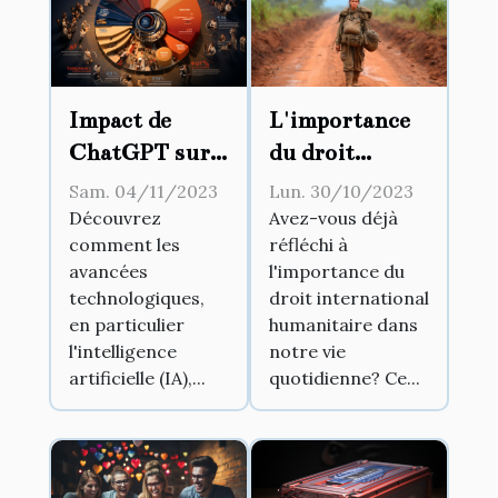
Impact de
L'importance
ChatGPT sur
du droit
la dynamique
international
Sam. 04/11/2023
Lun. 30/10/2023
des services à
humanitaire
Découvrez
Avez-vous déjà
comment les
réfléchi à
la clientèle
avancées
l'importance du
technologiques,
droit international
en particulier
humanitaire dans
l'intelligence
notre vie
artificielle (IA),...
quotidienne? Ce...