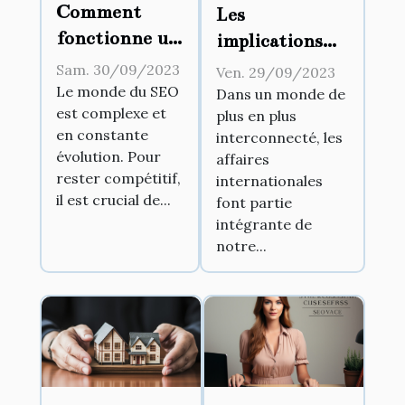
Comment
Les
fonctionne un
implications
extracteur de
juridiques des
Sam. 30/09/2023
Ven. 29/09/2023
sitemap et
affaires
Le monde du SEO
Dans un monde de
est complexe et
pourquoi est-
plus en plus
internationales
en constante
interconnecté, les
il essentiel
évolution. Pour
affaires
pour le SEO ?
rester compétitif,
internationales
il est crucial de...
font partie
intégrante de
notre...