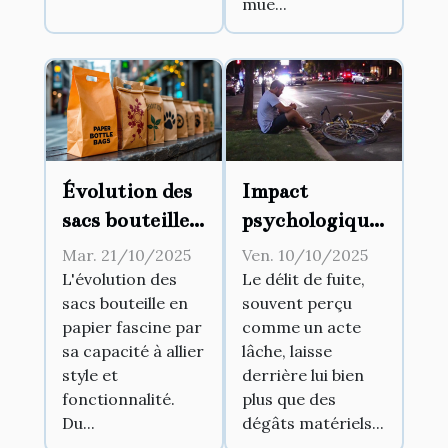
mue...
Évolution des
Impact
sacs bouteille
psychologique
en papier :
du délit de
Mar. 21/10/2025
Ven. 10/10/2025
Style et
fuite sur les
L'évolution des
Le délit de fuite,
sacs bouteille en
souvent perçu
fonctionnalité
victimes et les
papier fascine par
comme un acte
auteurs
sa capacité à allier
lâche, laisse
style et
derrière lui bien
fonctionnalité.
plus que des
Du...
dégâts matériels...