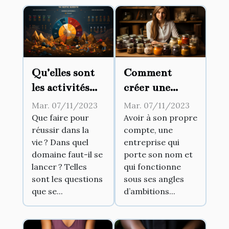
Qu’elles sont
Comment
les activités
créer une
rentables ?
entreprise à
Mar. 07/11/2023
Mar. 07/11/2023
son propre
Que faire pour
Avoir à son propre
réussir dans la
compte, une
compte ?
vie ? Dans quel
entreprise qui
domaine faut-il se
porte son nom et
lancer ? Telles
qui fonctionne
sont les questions
sous ses angles
que se...
d’ambitions...