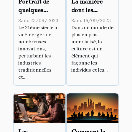
La manière
Portrait de
dont les
quelques
tendances
pionniers
Sam. 16/09/2023
Sam. 23/09/2023
culturelles
d'affaires
Dans un monde de
Le 21ème siècle a
plus en plus
vu émerger de
influencent la
ayant marqué
mondialisé, la
nombreuses
gestion
le 21ème siècle
culture est un
innovations,
d'entreprise
élément qui
perturbant les
façonne les
industries
individus et les...
traditionnelles
et...
Les
Comment le