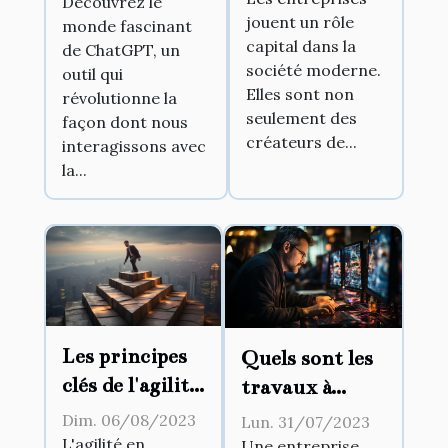
dont nous
Découvrez le
jouent un rôle
sociétaux
monde fascinant
communiquons
capital dans la
de ChatGPT, un
avec la
société moderne.
outil qui
technologie
Elles sont non
révolutionne la
seulement des
façon dont nous
créateurs de...
interagissons avec
la...
Les principes
Quels sont les
clés de l'agilité
travaux à
en entreprise
confier à une
Dim. 06/08/2023
Lun. 31/07/2023
entreprise
L'agilité en
Une entreprise