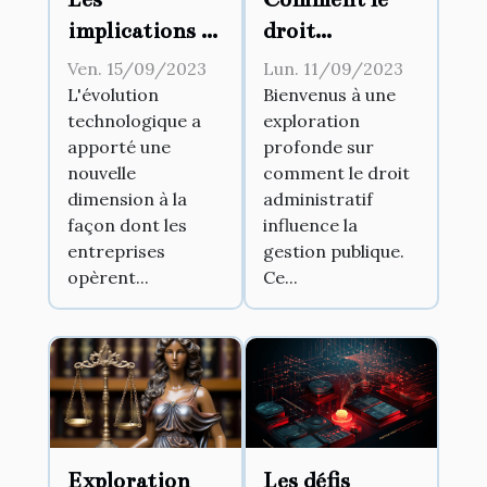
implications de
droit
la
administratif
Ven. 15/09/2023
Lun. 11/09/2023
digitalisation
influence la
L'évolution
Bienvenus à une
technologique a
exploration
des documents
gestion
apporté une
profonde sur
légaux pour les
publique
nouvelle
comment le droit
entreprises
dimension à la
administratif
façon dont les
influence la
entreprises
gestion publique.
opèrent...
Ce...
Exploration
Les défis