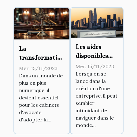
Les aides
La
disponibles
transformation
pour la
numérique
Mer. 15/11/2023
Mer. 15/11/2023
création
Lorsqu'on se
dans les
Dans un monde de
lance dans la
d'entreprise
plus en plus
cabinets
création d'une
numérique, il
d’avocats
entreprise, il peut
devient essentiel
sembler
pour les cabinets
intimidant de
d'avocats
naviguer dans le
d'adopter la...
monde...