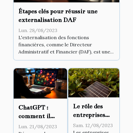
Étapes clés pour réussir une
externalisation DAF
Lun. 28/08/2023
L'externalisation des fonctions
financières, comme le Directeur
Administratif et Financier (DAF), est une...
Le rôle des
ChatGPT :
entreprises
comment il
dans les
change la façon
Sam. 12/08/2023
Lun. 21/08/2023
changements
Les entreprises