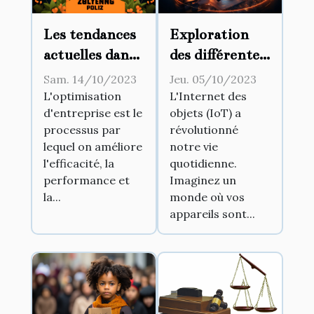
Les tendances
Exploration
actuelles dans
des différentes
l'optimisation
utilisations de
Sam. 14/10/2023
Jeu. 05/10/2023
d'entreprise
l'IoT dans la
L'optimisation
L'Internet des
d'entreprise est le
objets (IoT) a
vie
processus par
révolutionné
quotidienne
lequel on améliore
notre vie
l'efficacité, la
quotidienne.
performance et
Imaginez un
la...
monde où vos
appareils sont...