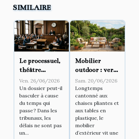
SIMILAIRE
Le processuel,
Mobilier
théâtre
outdoor : vers
d’influences :
une fusion
Ven. 26/06/2026
Sam. 20/06/2026
comment les
entre
Un dossier peut-il
Longtemps
basculer à cause
cantonné aux
délais
intérieur et
du temps qui
chaises pliantes et
modifient-ils
jardin
passe ? Dans les
aux tables en
l’issue d’un
tribunaux, les
plastique, le
procès ?
délais ne sont pas
mobilier
un...
d’extérieur vit une