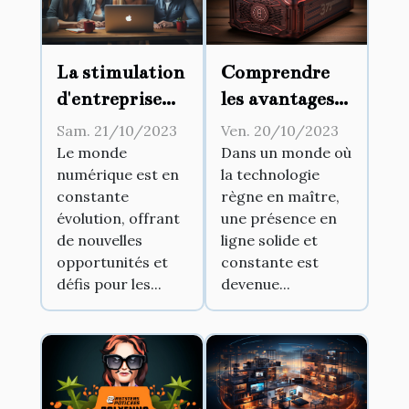
La stimulation
Comprendre
d'entreprise
les avantages
par le biais des
d'un
Sam. 21/10/2023
Ven. 20/10/2023
réseaux
hébergement
Le monde
Dans un monde où
numérique est en
la technologie
sociaux
web haute
constante
règne en maître,
performance
évolution, offrant
une présence en
de nouvelles
ligne solide et
opportunités et
constante est
défis pour les...
devenue...