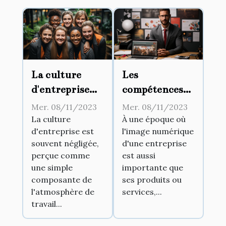
La culture
Les
d'entreprise
compétences
comme clef de
nécessaires
Mer. 08/11/2023
Mer. 08/11/2023
succès
pour devenir
La culture
À une époque où
d'entreprise est
l'image numérique
un expert en
souvent négligée,
d'une entreprise
e-réputation
perçue comme
est aussi
et Google My
une simple
importante que
Business
composante de
ses produits ou
l'atmosphère de
services,...
travail...