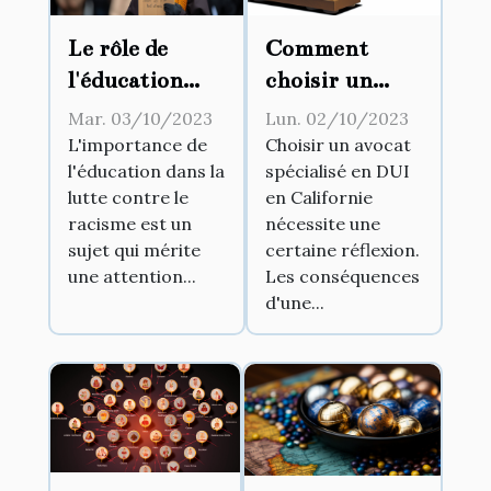
Le rôle de
Comment
l'éducation
choisir un
dans la lutte
avocat
Mar. 03/10/2023
Lun. 02/10/2023
contre le
spécialisé en
L'importance de
Choisir un avocat
l'éducation dans la
spécialisé en DUI
racisme
DUI en
lutte contre le
en Californie
Californie
racisme est un
nécessite une
sujet qui mérite
certaine réflexion.
une attention...
Les conséquences
d'une...