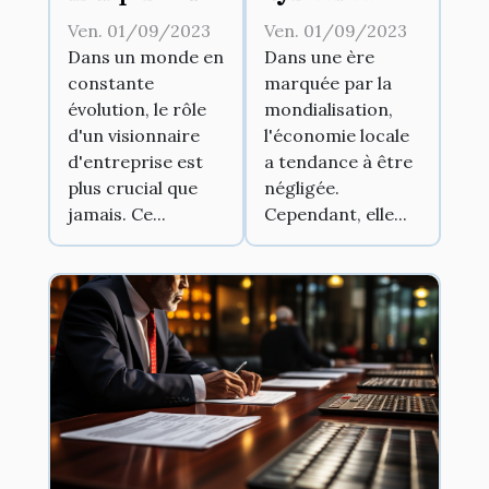
d'un
commercial
Ven. 01/09/2023
Ven. 01/09/2023
visionnaire
peut stimuler
Dans un monde en
Dans une ère
constante
marquée par la
d'entreprise
l'économie
évolution, le rôle
mondialisation,
locale
d'un visionnaire
l'économie locale
d'entreprise est
a tendance à être
plus crucial que
négligée.
jamais. Ce...
Cependant, elle...