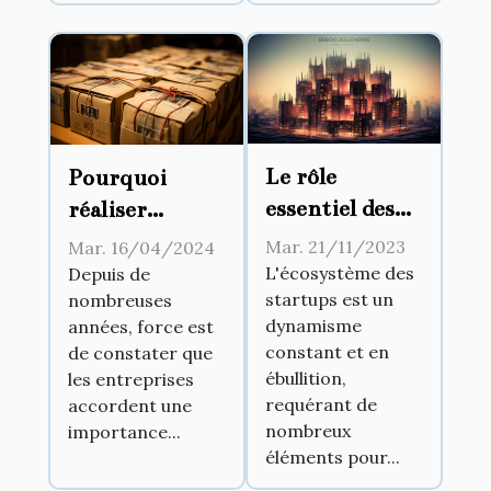
Le rôle
Pourquoi
essentiel des
réaliser
pépinières
l’archivage des
Mar. 21/11/2023
Mar. 16/04/2024
d'entreprises
documents ?
L'écosystème des
Depuis de
startups est un
nombreuses
dans le
dynamisme
années, force est
développement
constant et en
de constater que
des startups
ébullition,
les entreprises
requérant de
accordent une
nombreux
importance...
éléments pour...