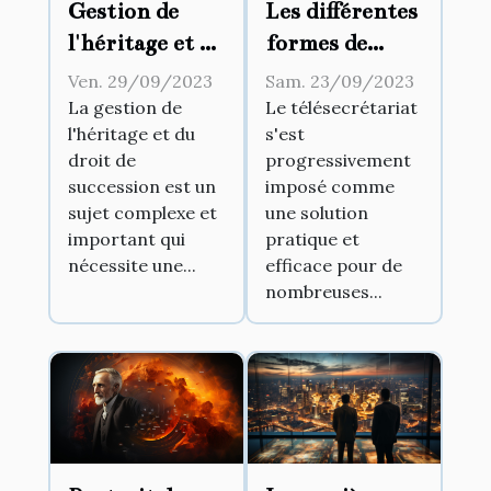
Gestion de
Les différentes
l'héritage et du
formes de
droit de
télésecrétariat
Ven. 29/09/2023
Sam. 23/09/2023
succession
existantes
La gestion de
Le télésecrétariat
l'héritage et du
s'est
droit de
progressivement
succession est un
imposé comme
sujet complexe et
une solution
important qui
pratique et
nécessite une...
efficace pour de
nombreuses...