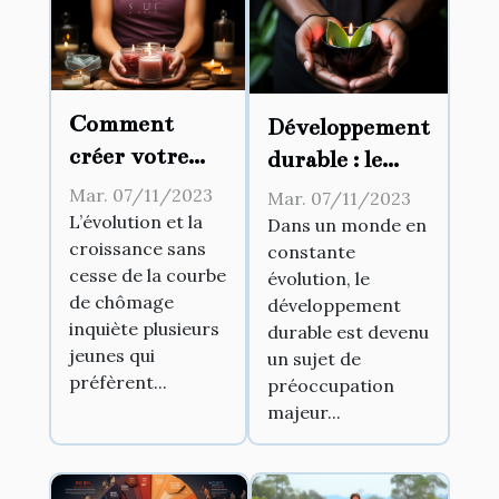
Comment
Développement
créer votre
durable : le
propre
nouvel enjeu
Mar. 07/11/2023
Mar. 07/11/2023
business ?
des entreprises
L’évolution et la
Dans un monde en
croissance sans
constante
ambitieuses
cesse de la courbe
évolution, le
de chômage
développement
inquiète plusieurs
durable est devenu
jeunes qui
un sujet de
préfèrent...
préoccupation
majeur...