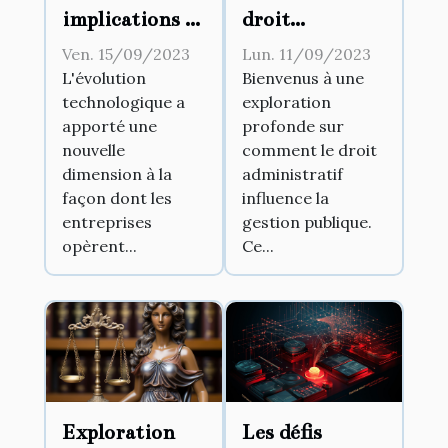
implications de
droit
la
administratif
Ven. 15/09/2023
Lun. 11/09/2023
digitalisation
influence la
L'évolution
Bienvenus à une
technologique a
exploration
des documents
gestion
apporté une
profonde sur
légaux pour les
publique
nouvelle
comment le droit
entreprises
dimension à la
administratif
façon dont les
influence la
entreprises
gestion publique.
opèrent...
Ce...
Exploration
Les défis