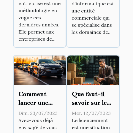
entreprise est une
d'informatique est
d'informatique
méthodologie en
une entité
?
vogue ces
commerciale qui
dernières années.
se spécialise dans
Elle permet aux
les domaines de...
entreprises de...
Comment
Que faut-il
lancer une
savoir sur le
entreprise de
licenciement
Dim. 23/07/2023
Mer. 12/07/2023
location
abusif ?
Avez-vous déjà
Le licenciement
envisagé de vous
est une situation
automobile ?