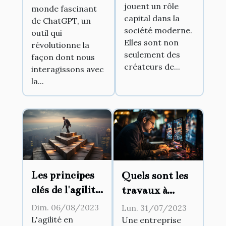
jouent un rôle
sociétaux
monde fascinant
communiquons
capital dans la
de ChatGPT, un
avec la
société moderne.
outil qui
technologie
Elles sont non
révolutionne la
seulement des
façon dont nous
créateurs de...
interagissons avec
la...
Les principes
Quels sont les
clés de l'agilité
travaux à
en entreprise
confier à une
Dim. 06/08/2023
Lun. 31/07/2023
entreprise
L'agilité en
Une entreprise