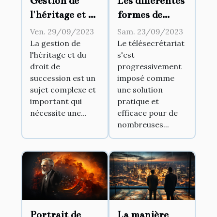
Gestion de
Les différentes
l'héritage et du
formes de
droit de
télésecrétariat
Ven. 29/09/2023
Sam. 23/09/2023
succession
existantes
La gestion de
Le télésecrétariat
l'héritage et du
s'est
droit de
progressivement
succession est un
imposé comme
sujet complexe et
une solution
important qui
pratique et
nécessite une...
efficace pour de
nombreuses...
La manière
Portrait de