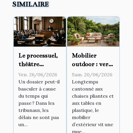
SIMILAIRE
Le processuel,
Mobilier
théâtre
outdoor : vers
d’influences :
une fusion
Ven. 26/06/2026
Sam. 20/06/2026
comment les
entre
Un dossier peut-il
Longtemps
basculer à cause
cantonné aux
délais
intérieur et
du temps qui
chaises pliantes et
modifient-ils
jardin
passe ? Dans les
aux tables en
l’issue d’un
tribunaux, les
plastique, le
procès ?
délais ne sont pas
mobilier
un...
d’extérieur vit une
mue...