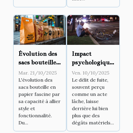
Évolution des
Impact
sacs bouteille
psychologique
en papier :
du délit de
Mar. 21/10/2025
Ven. 10/10/2025
Style et
fuite sur les
L'évolution des
Le délit de fuite,
sacs bouteille en
souvent perçu
fonctionnalité
victimes et les
papier fascine par
comme un acte
auteurs
sa capacité à allier
lâche, laisse
style et
derrière lui bien
fonctionnalité.
plus que des
Du...
dégâts matériels...