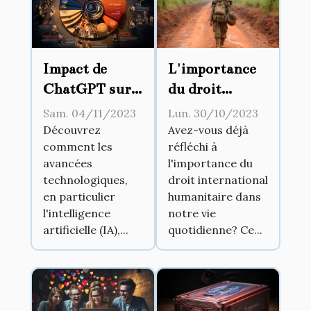
Impact de
L'importance
ChatGPT sur
du droit
la dynamique
international
Sam. 04/11/2023
Lun. 30/10/2023
des services à
humanitaire
Découvrez
Avez-vous déjà
comment les
réfléchi à
la clientèle
avancées
l'importance du
technologiques,
droit international
en particulier
humanitaire dans
l'intelligence
notre vie
artificielle (IA),...
quotidienne? Ce...