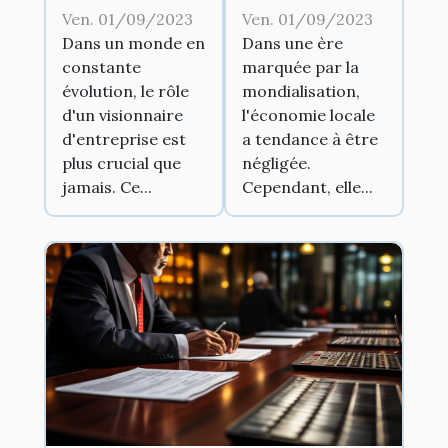
d'un
commercial
Ven. 01/09/2023
Ven. 01/09/2023
visionnaire
peut stimuler
Dans un monde en
Dans une ère
constante
marquée par la
d'entreprise
l'économie
évolution, le rôle
mondialisation,
locale
d'un visionnaire
l'économie locale
d'entreprise est
a tendance à être
plus crucial que
négligée.
jamais. Ce...
Cependant, elle...