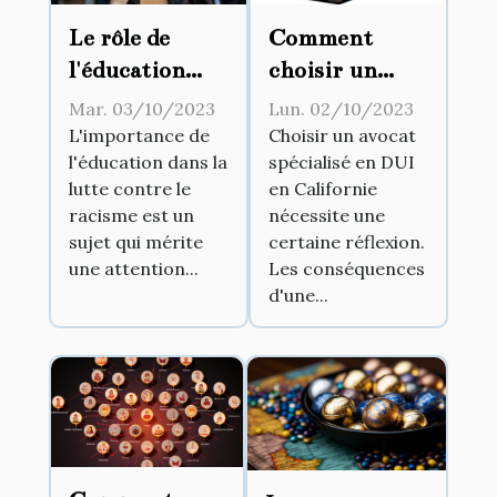
Le rôle de
Comment
l'éducation
choisir un
dans la lutte
avocat
Mar. 03/10/2023
Lun. 02/10/2023
contre le
spécialisé en
L'importance de
Choisir un avocat
l'éducation dans la
spécialisé en DUI
racisme
DUI en
lutte contre le
en Californie
Californie
racisme est un
nécessite une
sujet qui mérite
certaine réflexion.
une attention...
Les conséquences
d'une...