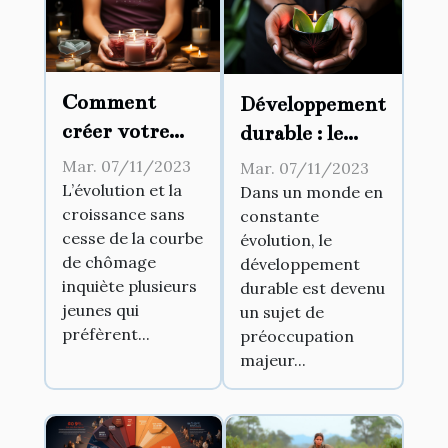
Comment
Développement
créer votre
durable : le
propre
nouvel enjeu
Mar. 07/11/2023
Mar. 07/11/2023
business ?
des entreprises
L’évolution et la
Dans un monde en
croissance sans
constante
ambitieuses
cesse de la courbe
évolution, le
de chômage
développement
inquiète plusieurs
durable est devenu
jeunes qui
un sujet de
préfèrent...
préoccupation
majeur...