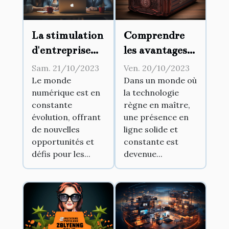
La stimulation
Comprendre
d'entreprise
les avantages
par le biais des
d'un
Sam. 21/10/2023
Ven. 20/10/2023
réseaux
hébergement
Le monde
Dans un monde où
numérique est en
la technologie
sociaux
web haute
constante
règne en maître,
performance
évolution, offrant
une présence en
de nouvelles
ligne solide et
opportunités et
constante est
défis pour les...
devenue...