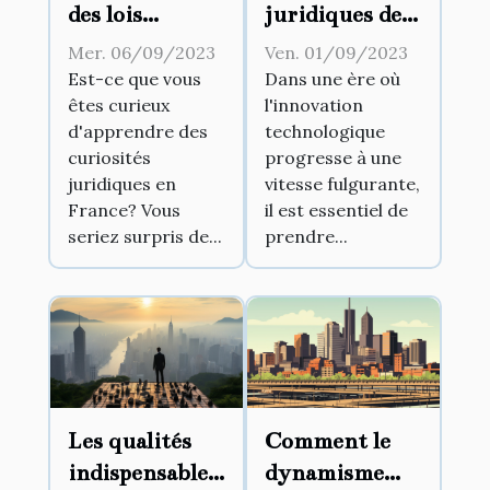
des lois
juridiques de
insolites en
l'innovation
Mer. 06/09/2023
Ven. 01/09/2023
France
technologique
Est-ce que vous
Dans une ère où
êtes curieux
l'innovation
d'apprendre des
technologique
curiosités
progresse à une
juridiques en
vitesse fulgurante,
France? Vous
il est essentiel de
seriez surpris de...
prendre...
Les qualités
Comment le
indispensables
dynamisme