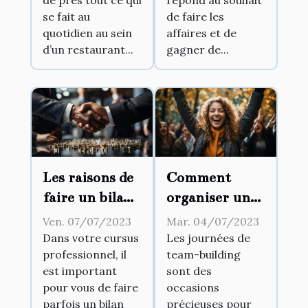
se fait au
de faire les
quotidien au sein
affaires et de
d’un restaurant...
gagner de...
Les raisons de
Comment
faire un bilan
organiser une
de
journée de
Ven. 07/07/2023
Mar. 04/07/2023
compétences
team-building
Dans votre cursus
Les journées de
professionnel, il
team-building
et comment le
réussie ?
est important
sont des
faire
pour vous de faire
occasions
parfois un bilan
précieuses pour