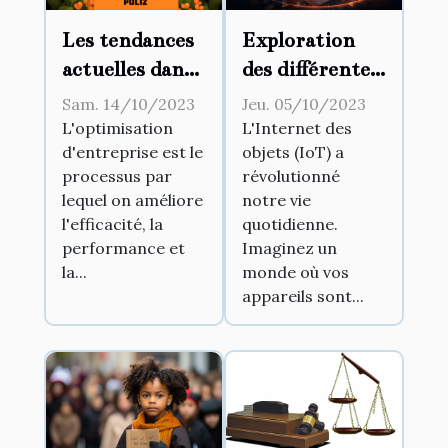
Les tendances
Exploration
actuelles dans
des différentes
l'optimisation
utilisations de
Sam. 14/10/2023
Jeu. 05/10/2023
d'entreprise
l'IoT dans la
L'optimisation
L'Internet des
d'entreprise est le
objets (IoT) a
vie
processus par
révolutionné
quotidienne
lequel on améliore
notre vie
l'efficacité, la
quotidienne.
performance et
Imaginez un
la...
monde où vos
appareils sont...