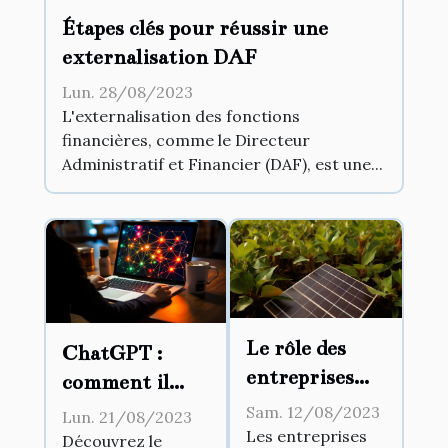
Étapes clés pour réussir une
externalisation DAF
Lun. 28/08/2023
L'externalisation des fonctions
financières, comme le Directeur
Administratif et Financier (DAF), est une...
Le rôle des
ChatGPT :
entreprises
comment il
dans les
change la façon
Sam. 12/08/2023
Lun. 21/08/2023
changements
Les entreprises
dont nous
Découvrez le