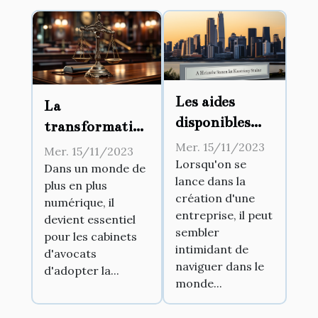
Les aides
La
disponibles
transformation
pour la
numérique
Mer. 15/11/2023
Mer. 15/11/2023
création
Lorsqu'on se
dans les
Dans un monde de
lance dans la
d'entreprise
plus en plus
cabinets
création d'une
numérique, il
d’avocats
entreprise, il peut
devient essentiel
sembler
pour les cabinets
intimidant de
d'avocats
naviguer dans le
d'adopter la...
monde...