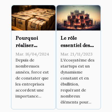
Le rôle
Pourquoi
essentiel des
réaliser
pépinières
l’archivage des
Mar. 21/11/2023
Mar. 16/04/2024
d'entreprises
documents ?
L'écosystème des
Depuis de
startups est un
nombreuses
dans le
dynamisme
années, force est
développement
constant et en
de constater que
des startups
ébullition,
les entreprises
requérant de
accordent une
nombreux
importance...
éléments pour...