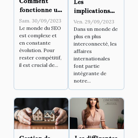
Comment
Les
fonctionne un
implications
extracteur de
juridiques des
Sam. 30/09/2023
Ven. 29/09/2023
sitemap et
affaires
Le monde du SEO
Dans un monde de
est complexe et
pourquoi est-
plus en plus
internationales
en constante
interconnecté, les
il essentiel
évolution. Pour
affaires
pour le SEO ?
rester compétitif,
internationales
il est crucial de...
font partie
intégrante de
notre...