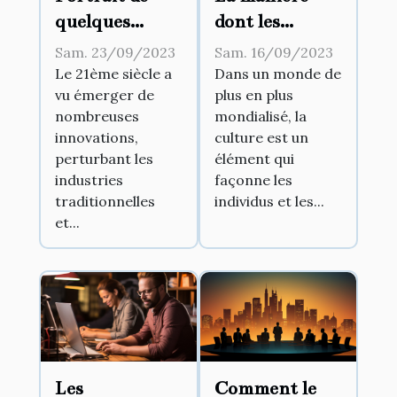
dont les
quelques
tendances
pionniers
Sam. 16/09/2023
Sam. 23/09/2023
culturelles
d'affaires
Dans un monde de
Le 21ème siècle a
plus en plus
vu émerger de
influencent la
ayant marqué
mondialisé, la
nombreuses
gestion
le 21ème siècle
culture est un
innovations,
d'entreprise
élément qui
perturbant les
façonne les
industries
individus et les...
traditionnelles
et...
Les
Comment le