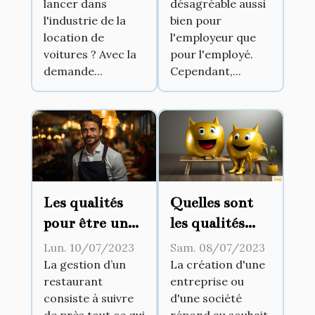
lancer dans
désagréable aussi
l'industrie de la
bien pour
location de
l'employeur que
voitures ? Avec la
pour l'employé.
demande...
Cependant,...
Les qualités
Quelles sont
pour être un
les qualités
bon gérant de
requises pour
Lun. 10/07/2023
Sam. 08/07/2023
restaurant
devenir un
La gestion d’un
La création d'une
restaurant
entreprise ou
bon manager ?
consiste à suivre
d'une société
de près tout ce qui
répond au souhait