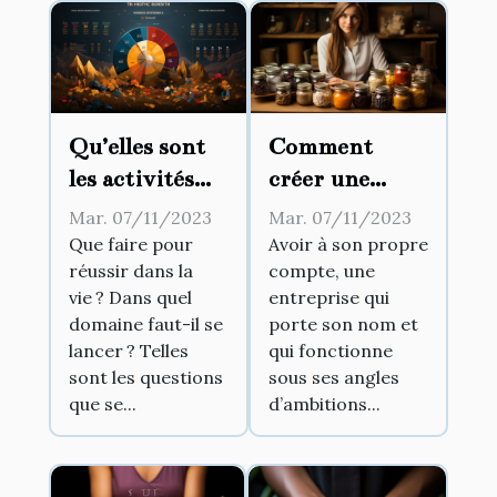
Qu’elles sont
Comment
les activités
créer une
rentables ?
entreprise à
Mar. 07/11/2023
Mar. 07/11/2023
son propre
Que faire pour
Avoir à son propre
réussir dans la
compte, une
compte ?
vie ? Dans quel
entreprise qui
domaine faut-il se
porte son nom et
lancer ? Telles
qui fonctionne
sont les questions
sous ses angles
que se...
d’ambitions...