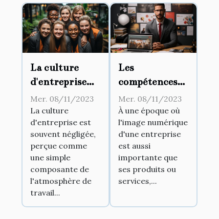
La culture
Les
d'entreprise
compétences
comme clef de
nécessaires
Mer. 08/11/2023
Mer. 08/11/2023
succès
pour devenir
La culture
À une époque où
d'entreprise est
l'image numérique
un expert en
souvent négligée,
d'une entreprise
e-réputation
perçue comme
est aussi
et Google My
une simple
importante que
Business
composante de
ses produits ou
l'atmosphère de
services,...
travail...