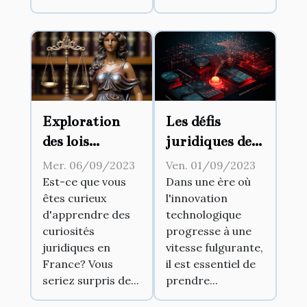
Exploration
Les défis
des lois
juridiques de
insolites en
l'innovation
Mer. 06/09/2023
Ven. 01/09/2023
France
technologique
Est-ce que vous
Dans une ère où
êtes curieux
l'innovation
d'apprendre des
technologique
curiosités
progresse à une
juridiques en
vitesse fulgurante,
France? Vous
il est essentiel de
seriez surpris de...
prendre...