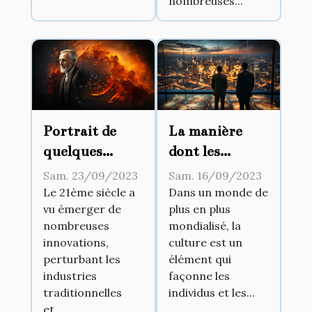
nombreuses...
La manière
Portrait de
dont les
quelques
tendances
pionniers
Sam. 16/09/2023
Sam. 23/09/2023
culturelles
d'affaires
Dans un monde de
Le 21ème siècle a
plus en plus
vu émerger de
influencent la
ayant marqué
mondialisé, la
nombreuses
gestion
le 21ème siècle
culture est un
innovations,
d'entreprise
élément qui
perturbant les
façonne les
industries
individus et les...
traditionnelles
et...