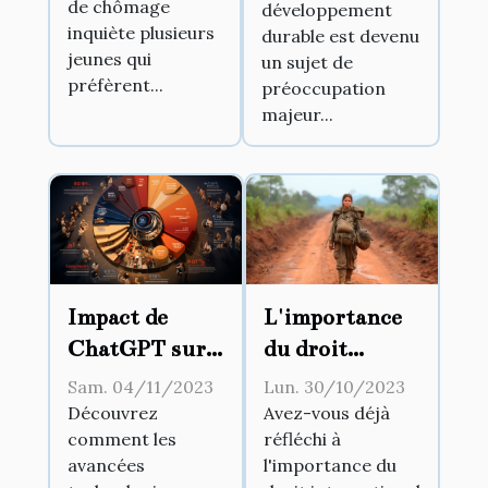
de chômage
développement
inquiète plusieurs
durable est devenu
jeunes qui
un sujet de
préfèrent...
préoccupation
majeur...
Impact de
L'importance
ChatGPT sur
du droit
la dynamique
international
Sam. 04/11/2023
Lun. 30/10/2023
des services à
humanitaire
Découvrez
Avez-vous déjà
comment les
réfléchi à
la clientèle
avancées
l'importance du