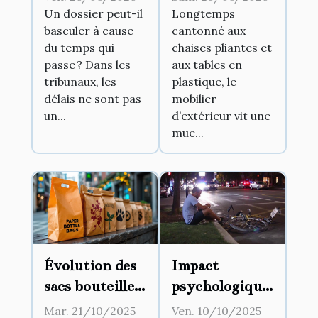
comment les
entre
Un dossier peut-il
Longtemps
basculer à cause
cantonné aux
délais
intérieur et
du temps qui
chaises pliantes et
modifient-ils
jardin
passe ? Dans les
aux tables en
l’issue d’un
tribunaux, les
plastique, le
procès ?
délais ne sont pas
mobilier
un...
d’extérieur vit une
mue...
Évolution des
Impact
sacs bouteille
psychologique
en papier :
du délit de
Mar. 21/10/2025
Ven. 10/10/2025