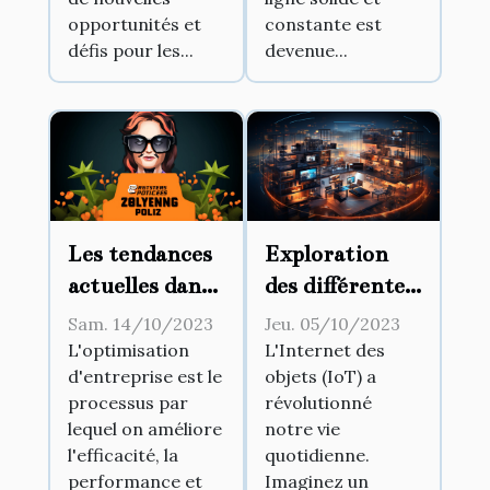
opportunités et
constante est
défis pour les...
devenue...
Les tendances
Exploration
actuelles dans
des différentes
l'optimisation
utilisations de
Sam. 14/10/2023
Jeu. 05/10/2023
d'entreprise
l'IoT dans la
L'optimisation
L'Internet des
d'entreprise est le
objets (IoT) a
vie
processus par
révolutionné
quotidienne
lequel on améliore
notre vie
l'efficacité, la
quotidienne.
performance et
Imaginez un