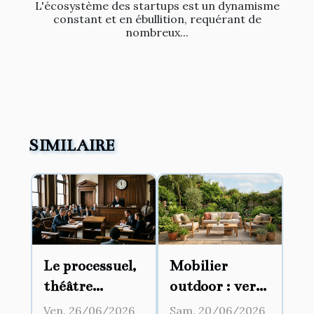
L'écosystème des startups est un dynamisme
constant et en ébullition, requérant de
nombreux...
SIMILAIRE
Le processuel,
Mobilier
théâtre
outdoor : vers
d’influences :
une fusion
Ven. 26/06/2026
Sam. 20/06/2026