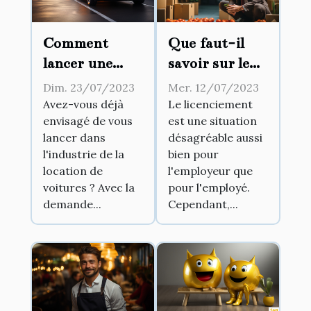
Comment
Que faut-il
lancer une
savoir sur le
entreprise de
licenciement
Dim. 23/07/2023
Mer. 12/07/2023
location
abusif ?
Avez-vous déjà
Le licenciement
envisagé de vous
est une situation
automobile ?
lancer dans
désagréable aussi
l'industrie de la
bien pour
location de
l'employeur que
voitures ? Avec la
pour l'employé.
demande...
Cependant,...