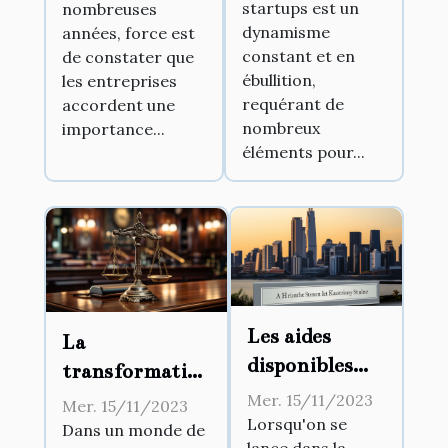
startups est un
nombreuses
dans le
dynamisme
années, force est
développement
constant et en
de constater que
des startups
ébullition,
les entreprises
requérant de
accordent une
nombreux
importance...
éléments pour...
Les aides
La
disponibles
transformation
pour la
numérique
Mer. 15/11/2023
Mer. 15/11/2023
création
Lorsqu'on se
dans les
Dans un monde de