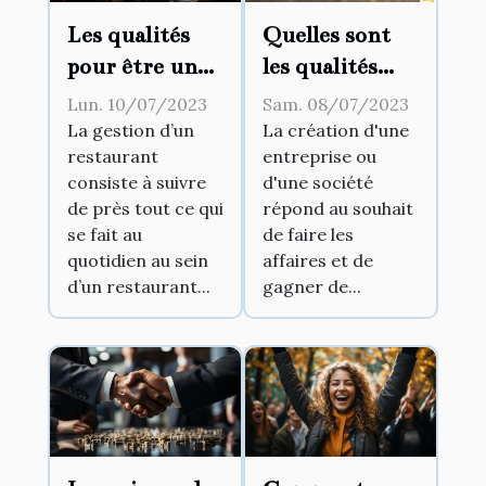
Les qualités
Quelles sont
pour être un
les qualités
bon gérant de
requises pour
Lun. 10/07/2023
Sam. 08/07/2023
restaurant
devenir un
La gestion d’un
La création d'une
restaurant
entreprise ou
bon manager ?
consiste à suivre
d'une société
de près tout ce qui
répond au souhait
se fait au
de faire les
quotidien au sein
affaires et de
d’un restaurant...
gagner de...