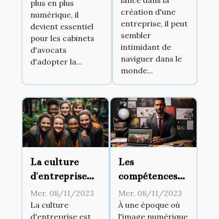
lance dans la
d'entreprise
plus en plus
cabinets
création d'une
numérique, il
d’avocats
entreprise, il peut
devient essentiel
sembler
pour les cabinets
intimidant de
d'avocats
naviguer dans le
d'adopter la...
monde...
La culture
Les
d'entreprise
compétences
comme clef de
nécessaires
Mer. 08/11/2023
Mer. 08/11/2023
succès
pour devenir
La culture
À une époque où
d'entreprise est
l'image numérique
un expert en