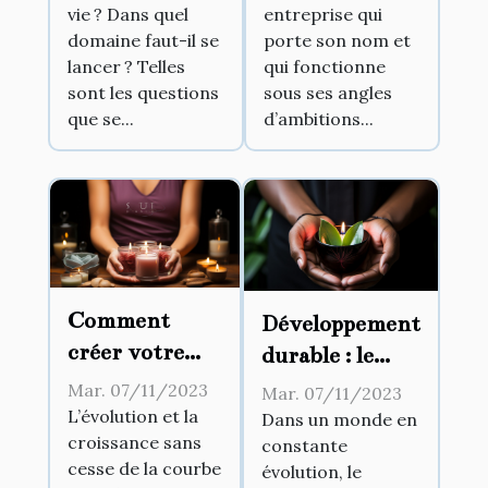
vie ? Dans quel
entreprise qui
domaine faut-il se
porte son nom et
lancer ? Telles
qui fonctionne
sont les questions
sous ses angles
que se...
d’ambitions...
Comment
Développement
créer votre
durable : le
propre
nouvel enjeu
Mar. 07/11/2023
Mar. 07/11/2023
business ?
des entreprises
L’évolution et la
Dans un monde en
croissance sans
constante
ambitieuses
cesse de la courbe
évolution, le