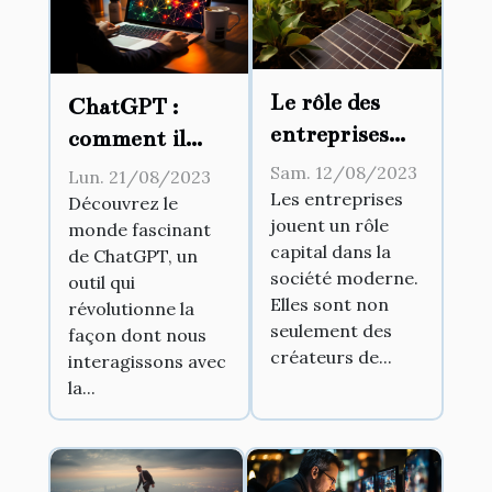
Le rôle des
ChatGPT :
entreprises
comment il
dans les
change la façon
Sam. 12/08/2023
Lun. 21/08/2023
changements
Les entreprises
dont nous
Découvrez le
jouent un rôle
sociétaux
monde fascinant
communiquons
capital dans la
de ChatGPT, un
avec la
société moderne.
outil qui
technologie
Elles sont non
révolutionne la
seulement des
façon dont nous
créateurs de...
interagissons avec
la...