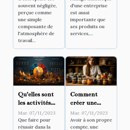
souvent négligée,
d'une entreprise
e-réputation
perçue comme
est aussi
et Google My
une simple
importante que
Business
composante de
ses produits ou
l'atmosphère de
services,...
travail...
Qu’elles sont
Comment
les activités
créer une
rentables ?
entreprise à
Mar. 07/11/2023
Mar. 07/11/2023
son propre
Que faire pour
Avoir à son propre
réussir dans la
compte, une
compte ?