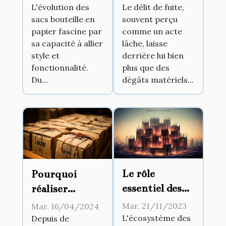
Style et
fuite sur les
L'évolution des
Le délit de fuite,
sacs bouteille en
souvent perçu
fonctionnalité
victimes et les
papier fascine par
comme un acte
auteurs
sa capacité à allier
lâche, laisse
style et
derrière lui bien
fonctionnalité.
plus que des
Du...
dégâts matériels...
Le rôle
Pourquoi
essentiel des
réaliser
pépinières
l’archivage des
Mar. 21/11/2023
Mar. 16/04/2024
d'entreprises
documents ?
L'écosystème des
Depuis de