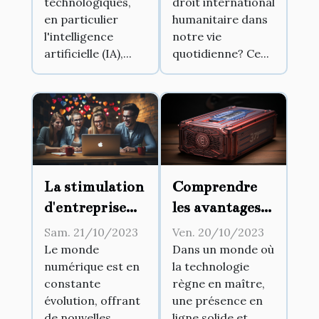
technologiques,
droit international
en particulier
humanitaire dans
l'intelligence
notre vie
artificielle (IA),...
quotidienne? Ce...
La stimulation
Comprendre
d'entreprise
les avantages
par le biais des
d'un
Sam. 21/10/2023
Ven. 20/10/2023
réseaux
hébergement
Le monde
Dans un monde où
numérique est en
la technologie
sociaux
web haute
constante
règne en maître,
performance
évolution, offrant
une présence en
de nouvelles
ligne solide et