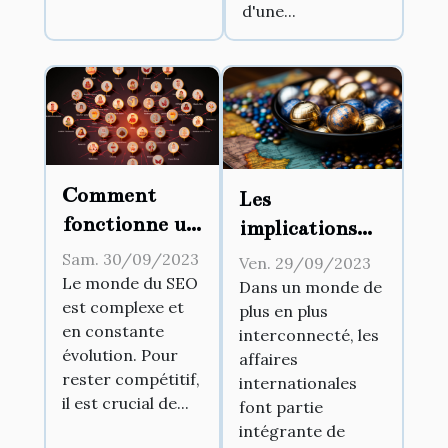
d'une...
Comment
Les
fonctionne un
implications
extracteur de
juridiques des
Sam. 30/09/2023
Ven. 29/09/2023
sitemap et
affaires
Le monde du SEO
Dans un monde de
est complexe et
pourquoi est-
plus en plus
internationales
en constante
interconnecté, les
il essentiel
évolution. Pour
affaires
pour le SEO ?
rester compétitif,
internationales
il est crucial de...
font partie
intégrante de