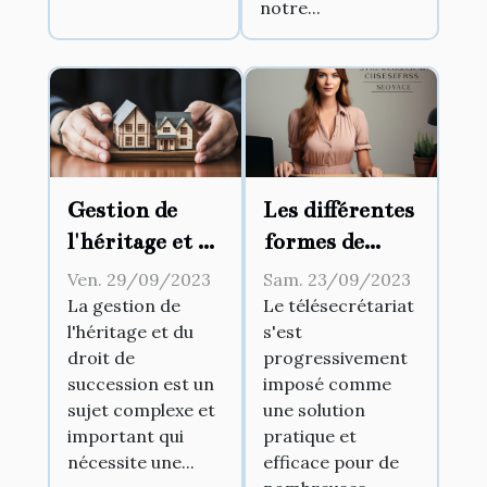
notre...
Gestion de
Les différentes
l'héritage et du
formes de
droit de
télésecrétariat
Ven. 29/09/2023
Sam. 23/09/2023
succession
existantes
La gestion de
Le télésecrétariat
l'héritage et du
s'est
droit de
progressivement
succession est un
imposé comme
sujet complexe et
une solution
important qui
pratique et
nécessite une...
efficace pour de