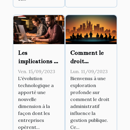
Les
Comment le
implications de
droit
la
administratif
Ven. 15/09/2023
Lun. 11/09/2023
digitalisation
influence la
L'évolution
Bienvenus à une
technologique a
exploration
des documents
gestion
apporté une
profonde sur
légaux pour les
publique
nouvelle
comment le droit
entreprises
dimension à la
administratif
façon dont les
influence la
entreprises
gestion publique.
opèrent...
Ce...