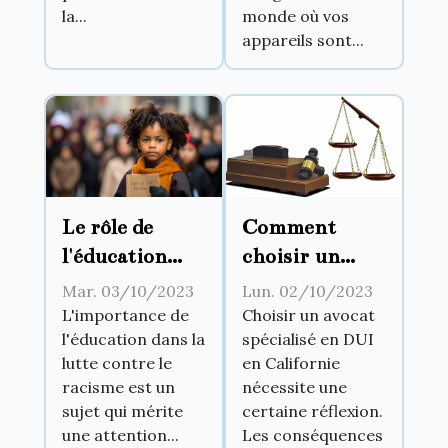
la...
monde où vos
appareils sont...
Le rôle de
Comment
l'éducation
choisir un
dans la lutte
avocat
Mar. 03/10/2023
Lun. 02/10/2023
contre le
spécialisé en
L'importance de
Choisir un avocat
l'éducation dans la
spécialisé en DUI
racisme
DUI en
lutte contre le
en Californie
Californie
racisme est un
nécessite une
sujet qui mérite
certaine réflexion.
une attention...
Les conséquences