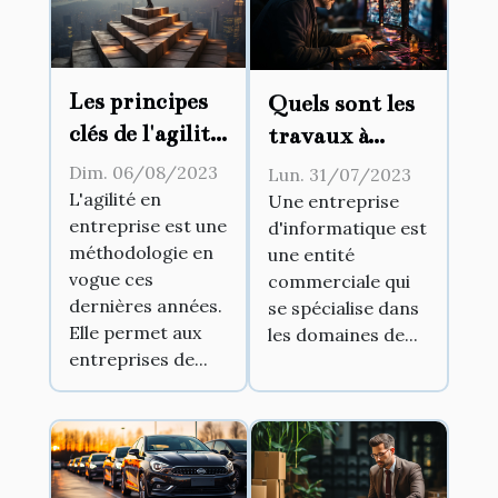
Les principes
Quels sont les
clés de l'agilité
travaux à
en entreprise
confier à une
Dim. 06/08/2023
Lun. 31/07/2023
entreprise
L'agilité en
Une entreprise
entreprise est une
d'informatique est
d'informatique
méthodologie en
une entité
?
vogue ces
commerciale qui
dernières années.
se spécialise dans
Elle permet aux
les domaines de...
entreprises de...