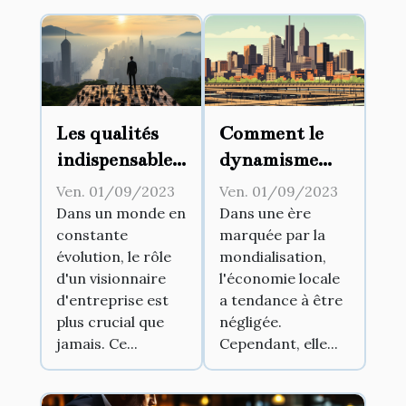
Les qualités
Comment le
indispensables
dynamisme
d'un
commercial
Ven. 01/09/2023
Ven. 01/09/2023
visionnaire
peut stimuler
Dans un monde en
Dans une ère
constante
marquée par la
d'entreprise
l'économie
évolution, le rôle
mondialisation,
locale
d'un visionnaire
l'économie locale
d'entreprise est
a tendance à être
plus crucial que
négligée.
jamais. Ce...
Cependant, elle...