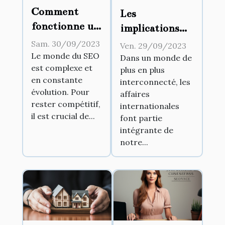
Comment
Les
fonctionne un
implications
extracteur de
juridiques des
Sam. 30/09/2023
Ven. 29/09/2023
sitemap et
affaires
Le monde du SEO
Dans un monde de
est complexe et
pourquoi est-
plus en plus
internationales
en constante
interconnecté, les
il essentiel
évolution. Pour
affaires
pour le SEO ?
rester compétitif,
internationales
il est crucial de...
font partie
intégrante de
notre...