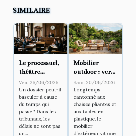
SIMILAIRE
Le processuel,
Mobilier
théâtre
outdoor : vers
d’influences :
une fusion
Ven. 26/06/2026
Sam. 20/06/2026
comment les
entre
Un dossier peut-il
Longtemps
basculer à cause
cantonné aux
délais
intérieur et
du temps qui
chaises pliantes et
modifient-ils
jardin
passe ? Dans les
aux tables en
l’issue d’un
tribunaux, les
plastique, le
procès ?
délais ne sont pas
mobilier
un...
d’extérieur vit une