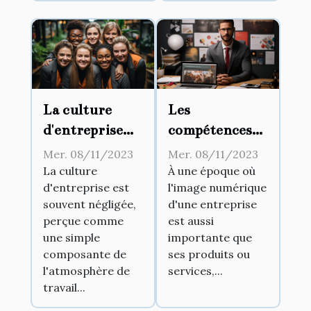
La culture
Les
d'entreprise
compétences
comme clef de
nécessaires
Mer. 08/11/2023
Mer. 08/11/2023
succès
pour devenir
La culture
À une époque où
d'entreprise est
l'image numérique
un expert en
souvent négligée,
d'une entreprise
e-réputation
perçue comme
est aussi
et Google My
une simple
importante que
Business
composante de
ses produits ou
l'atmosphère de
services,...
travail...