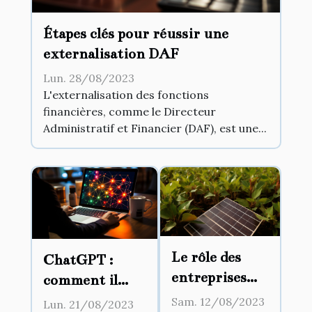
Étapes clés pour réussir une
externalisation DAF
Lun. 28/08/2023
L'externalisation des fonctions
financières, comme le Directeur
Administratif et Financier (DAF), est une...
Le rôle des
ChatGPT :
entreprises
comment il
dans les
change la façon
Sam. 12/08/2023
Lun. 21/08/2023