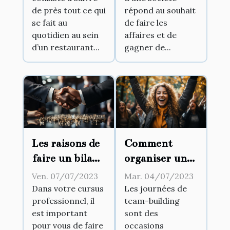
de près tout ce qui
répond au souhait
se fait au
de faire les
quotidien au sein
affaires et de
d’un restaurant...
gagner de...
Les raisons de
Comment
faire un bilan
organiser une
de
journée de
Ven. 07/07/2023
Mar. 04/07/2023
compétences
team-building
Dans votre cursus
Les journées de
professionnel, il
team-building
et comment le
réussie ?
est important
sont des
faire
pour vous de faire
occasions