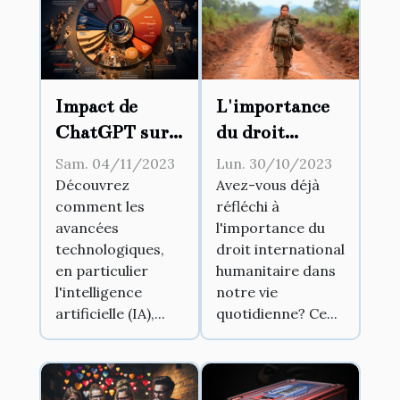
Impact de
L'importance
ChatGPT sur
du droit
la dynamique
international
Sam. 04/11/2023
Lun. 30/10/2023
des services à
humanitaire
Découvrez
Avez-vous déjà
comment les
réfléchi à
la clientèle
avancées
l'importance du
technologiques,
droit international
en particulier
humanitaire dans
l'intelligence
notre vie
artificielle (IA),...
quotidienne? Ce...