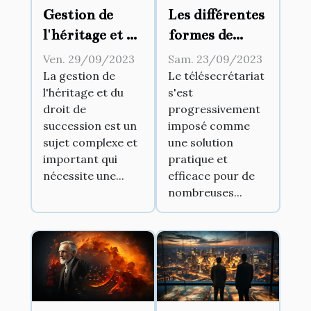
Gestion de
Les différentes
l'héritage et du
formes de
droit de
télésecrétariat
Ven. 29/09/2023
Sam. 23/09/2023
succession
existantes
La gestion de
Le télésecrétariat
l'héritage et du
s'est
droit de
progressivement
succession est un
imposé comme
sujet complexe et
une solution
important qui
pratique et
nécessite une...
efficace pour de
nombreuses...