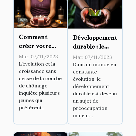
Comment
Développement
créer votre
durable : le
propre
nouvel enjeu
Mar. 07/11/2023
Mar. 07/11/2023
business ?
des entreprises
L’évolution et la
Dans un monde en
croissance sans
constante
ambitieuses
cesse de la courbe
évolution, le
de chômage
développement
inquiète plusieurs
durable est devenu
jeunes qui
un sujet de
préfèrent...
préoccupation
majeur...