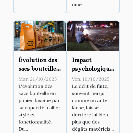
mue...
Évolution des
Impact
sacs bouteille
psychologique
en papier :
du délit de
Mar. 21/10/2025
Ven. 10/10/2025
Style et
fuite sur les
L'évolution des
Le délit de fuite,
sacs bouteille en
souvent perçu
fonctionnalité
victimes et les
papier fascine par
comme un acte
auteurs
sa capacité à allier
lâche, laisse
style et
derrière lui bien
fonctionnalité.
plus que des
Du...
dégâts matériels...