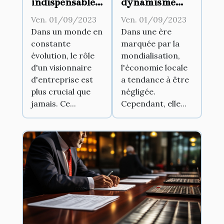
indispensables
dynamisme
d'un
commercial
Ven. 01/09/2023
Ven. 01/09/2023
visionnaire
peut stimuler
Dans un monde en
Dans une ère
constante
marquée par la
d'entreprise
l'économie
évolution, le rôle
mondialisation,
locale
d'un visionnaire
l'économie locale
d'entreprise est
a tendance à être
plus crucial que
négligée.
jamais. Ce...
Cependant, elle...