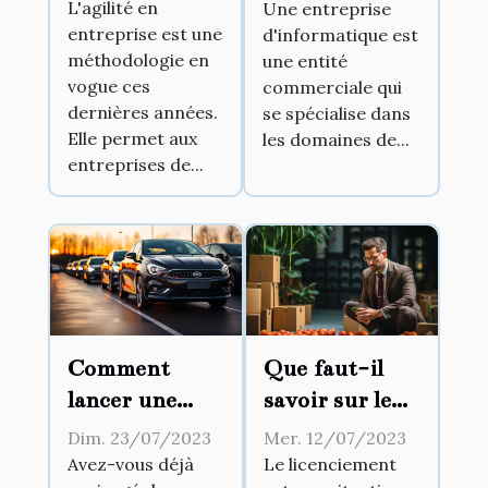
entreprise
L'agilité en
Une entreprise
entreprise est une
d'informatique est
d'informatique
méthodologie en
une entité
?
vogue ces
commerciale qui
dernières années.
se spécialise dans
Elle permet aux
les domaines de...
entreprises de...
Comment
Que faut-il
lancer une
savoir sur le
entreprise de
licenciement
Dim. 23/07/2023
Mer. 12/07/2023
location
abusif ?
Avez-vous déjà
Le licenciement