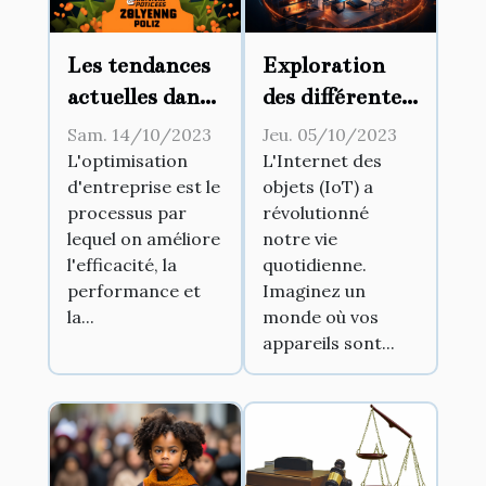
Les tendances
Exploration
actuelles dans
des différentes
l'optimisation
utilisations de
Sam. 14/10/2023
Jeu. 05/10/2023
d'entreprise
l'IoT dans la
L'optimisation
L'Internet des
d'entreprise est le
objets (IoT) a
vie
processus par
révolutionné
quotidienne
lequel on améliore
notre vie
l'efficacité, la
quotidienne.
performance et
Imaginez un
la...
monde où vos
appareils sont...