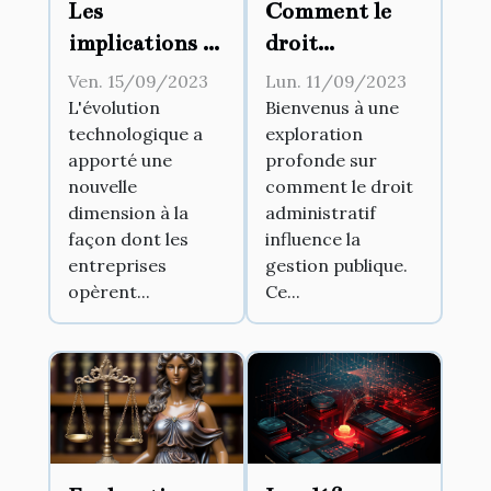
Les
Comment le
implications de
droit
la
administratif
Ven. 15/09/2023
Lun. 11/09/2023
digitalisation
influence la
L'évolution
Bienvenus à une
technologique a
exploration
des documents
gestion
apporté une
profonde sur
légaux pour les
publique
nouvelle
comment le droit
entreprises
dimension à la
administratif
façon dont les
influence la
entreprises
gestion publique.
opèrent...
Ce...