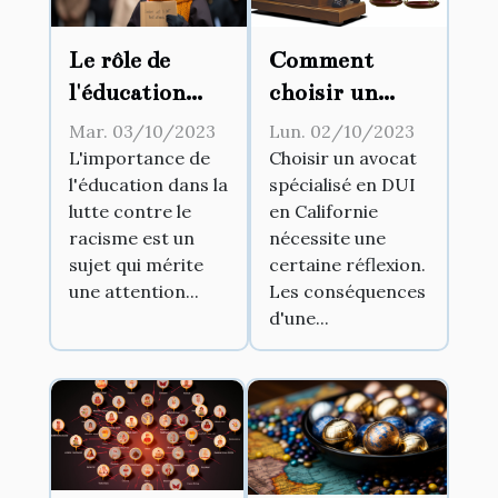
Le rôle de
Comment
l'éducation
choisir un
dans la lutte
avocat
Mar. 03/10/2023
Lun. 02/10/2023
contre le
spécialisé en
L'importance de
Choisir un avocat
l'éducation dans la
spécialisé en DUI
racisme
DUI en
lutte contre le
en Californie
Californie
racisme est un
nécessite une
sujet qui mérite
certaine réflexion.
une attention...
Les conséquences
d'une...