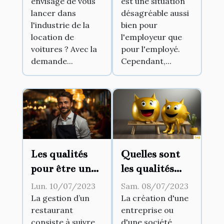
envisagé de vous
est une situation
automobile ?
lancer dans
désagréable aussi
l'industrie de la
bien pour
location de
l'employeur que
voitures ? Avec la
pour l'employé.
demande...
Cependant,...
Les qualités
Quelles sont
pour être un
les qualités
bon gérant de
requises pour
Lun. 10/07/2023
Sam. 08/07/2023
restaurant
devenir un
La gestion d’un
La création d'une
restaurant
entreprise ou
bon manager ?
consiste à suivre
d'une société