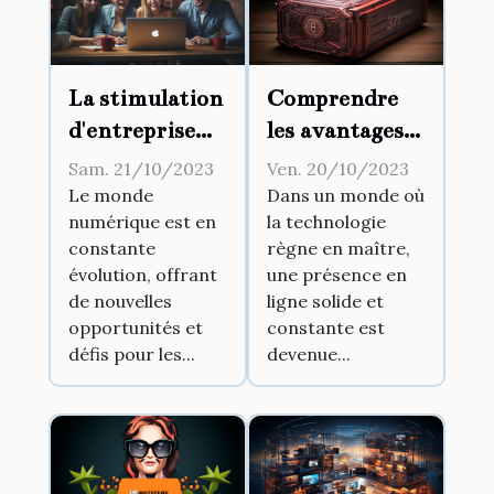
La stimulation
Comprendre
d'entreprise
les avantages
par le biais des
d'un
Sam. 21/10/2023
Ven. 20/10/2023
réseaux
hébergement
Le monde
Dans un monde où
numérique est en
la technologie
sociaux
web haute
constante
règne en maître,
performance
évolution, offrant
une présence en
de nouvelles
ligne solide et
opportunités et
constante est
défis pour les...
devenue...