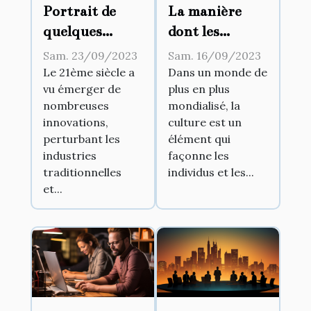
La manière
Portrait de
dont les
quelques
tendances
pionniers
Sam. 16/09/2023
Sam. 23/09/2023
culturelles
d'affaires
Dans un monde de
Le 21ème siècle a
plus en plus
vu émerger de
influencent la
ayant marqué
mondialisé, la
nombreuses
gestion
le 21ème siècle
culture est un
innovations,
d'entreprise
élément qui
perturbant les
façonne les
industries
individus et les...
traditionnelles
et...