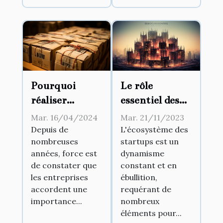
Le rôle
Pourquoi
essentiel des
réaliser
pépinières
l’archivage des
Mar. 21/11/2023
Mar. 16/04/2024
d'entreprises
documents ?
L'écosystème des
Depuis de
startups est un
nombreuses
dans le
dynamisme
années, force est
développement
constant et en
de constater que
des startups
ébullition,
les entreprises
requérant de
accordent une
nombreux
importance...
éléments pour...