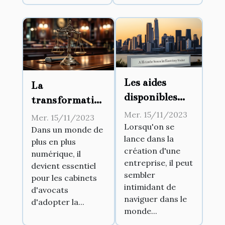
Les aides
La
disponibles
transformation
pour la
numérique
Mer. 15/11/2023
Mer. 15/11/2023
création
Lorsqu'on se
dans les
Dans un monde de
lance dans la
d'entreprise
plus en plus
cabinets
création d'une
numérique, il
d’avocats
entreprise, il peut
devient essentiel
sembler
pour les cabinets
intimidant de
d'avocats
naviguer dans le
d'adopter la...
monde...