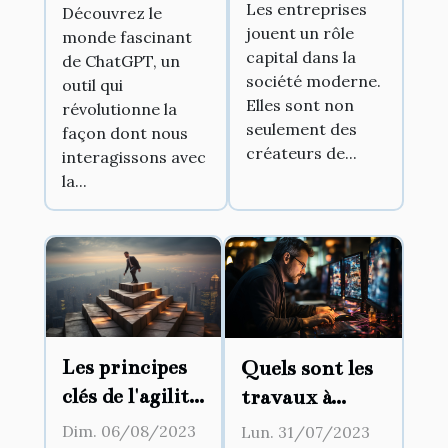
changements
Les entreprises
dont nous
Découvrez le
jouent un rôle
sociétaux
monde fascinant
communiquons
capital dans la
de ChatGPT, un
avec la
société moderne.
outil qui
technologie
Elles sont non
révolutionne la
seulement des
façon dont nous
créateurs de...
interagissons avec
la...
Les principes
Quels sont les
clés de l'agilité
travaux à
en entreprise
confier à une
Dim. 06/08/2023
Lun. 31/07/2023