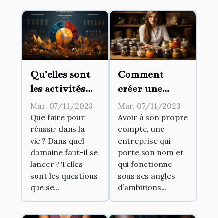
Qu’elles sont
Comment
les activités
créer une
rentables ?
entreprise à
Mar. 07/11/2023
Mar. 07/11/2023
son propre
Que faire pour
Avoir à son propre
réussir dans la
compte, une
compte ?
vie ? Dans quel
entreprise qui
domaine faut-il se
porte son nom et
lancer ? Telles
qui fonctionne
sont les questions
sous ses angles
que se...
d’ambitions...