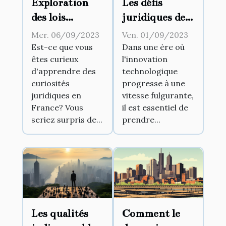
Exploration
Les défis
des lois
juridiques de
insolites en
l'innovation
Mer. 06/09/2023
Ven. 01/09/2023
France
technologique
Est-ce que vous
Dans une ère où
êtes curieux
l'innovation
d'apprendre des
technologique
curiosités
progresse à une
juridiques en
vitesse fulgurante,
France? Vous
il est essentiel de
seriez surpris de...
prendre...
Les qualités
Comment le