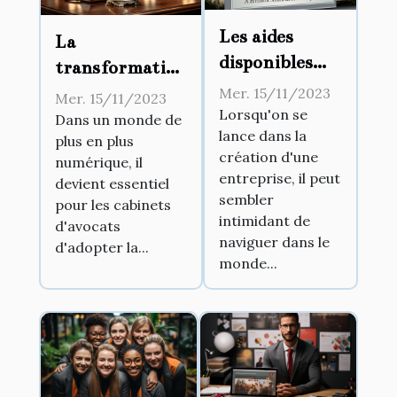
Les aides
La
disponibles
transformation
pour la
numérique
Mer. 15/11/2023
Mer. 15/11/2023
création
Lorsqu'on se
dans les
Dans un monde de
lance dans la
d'entreprise
plus en plus
cabinets
création d'une
numérique, il
d’avocats
entreprise, il peut
devient essentiel
sembler
pour les cabinets
intimidant de
d'avocats
naviguer dans le
d'adopter la...
monde...