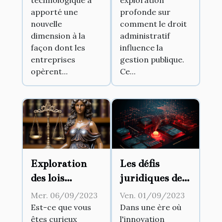
des documents
gestion
apporté une
profonde sur
légaux pour les
publique
nouvelle
comment le droit
entreprises
dimension à la
administratif
façon dont les
influence la
entreprises
gestion publique.
opèrent...
Ce...
Exploration
Les défis
des lois
juridiques de
insolites en
l'innovation
Mer. 06/09/2023
Ven. 01/09/2023
France
technologique
Est-ce que vous
Dans une ère où
êtes curieux
l'innovation