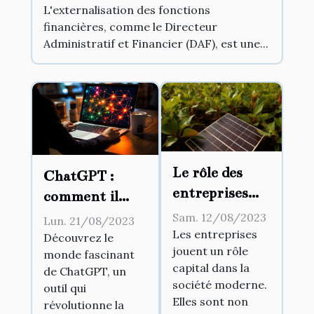
L'externalisation des fonctions
financières, comme le Directeur
Administratif et Financier (DAF), est une...
Le rôle des
ChatGPT :
entreprises
comment il
dans les
change la façon
Sam. 12/08/2023
Lun. 21/08/2023
changements
Les entreprises
dont nous
Découvrez le
jouent un rôle
sociétaux
monde fascinant
communiquons
capital dans la
de ChatGPT, un
avec la
société moderne.
outil qui
technologie
Elles sont non
révolutionne la