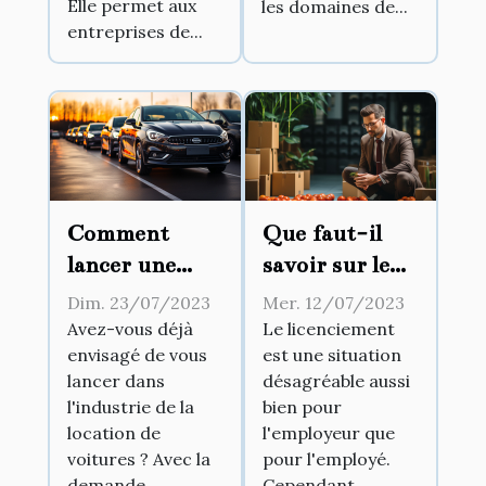
Elle permet aux
les domaines de...
entreprises de...
Comment
Que faut-il
lancer une
savoir sur le
entreprise de
licenciement
Dim. 23/07/2023
Mer. 12/07/2023
location
abusif ?
Avez-vous déjà
Le licenciement
envisagé de vous
est une situation
automobile ?
lancer dans
désagréable aussi
l'industrie de la
bien pour
location de
l'employeur que
voitures ? Avec la
pour l'employé.
demande...
Cependant,...