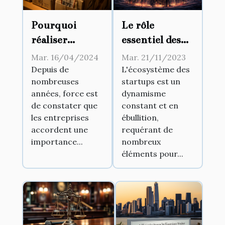
Le rôle
Pourquoi
essentiel des
réaliser
pépinières
l’archivage des
Mar. 21/11/2023
Mar. 16/04/2024
d'entreprises
documents ?
L'écosystème des
Depuis de
startups est un
nombreuses
dans le
dynamisme
années, force est
développement
constant et en
de constater que
des startups
ébullition,
les entreprises
requérant de
accordent une
nombreux
importance...
éléments pour...