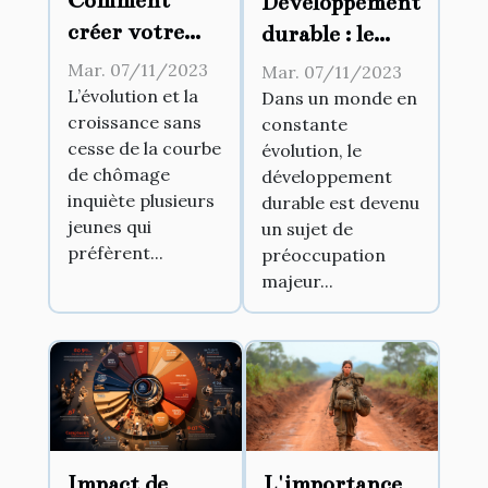
Développement
créer votre
durable : le
propre
nouvel enjeu
Mar. 07/11/2023
Mar. 07/11/2023
business ?
des entreprises
L’évolution et la
Dans un monde en
croissance sans
constante
ambitieuses
cesse de la courbe
évolution, le
de chômage
développement
inquiète plusieurs
durable est devenu
jeunes qui
un sujet de
préfèrent...
préoccupation
majeur...
Impact de
L'importance