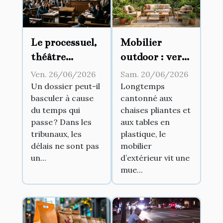
Le processuel,
Mobilier
théâtre
outdoor : vers
d’influences :
une fusion
Ven. 26/06/2026
Sam. 20/06/2026
comment les
entre
Un dossier peut-il
Longtemps
basculer à cause
cantonné aux
délais
intérieur et
du temps qui
chaises pliantes et
modifient-ils
jardin
passe ? Dans les
aux tables en
l’issue d’un
tribunaux, les
plastique, le
procès ?
délais ne sont pas
mobilier
un...
d’extérieur vit une
mue...