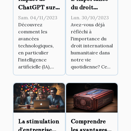
ChatGPT sur
du droit
la dynamique
international
Sam. 04/11/2023
Lun. 30/10/2023
des services à
humanitaire
Découvrez
Avez-vous déjà
comment les
réfléchi à
la clientèle
avancées
l'importance du
technologiques,
droit international
en particulier
humanitaire dans
l'intelligence
notre vie
artificielle (IA),...
quotidienne? Ce...
La stimulation
Comprendre
d'entreprise
les avantages