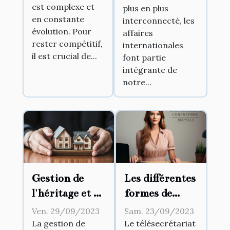
est complexe et
pourquoi est-
plus en plus
internationales
en constante
interconnecté, les
il essentiel
évolution. Pour
affaires
pour le SEO ?
rester compétitif,
internationales
il est crucial de...
font partie
intégrante de
notre...
Gestion de
Les différentes
l'héritage et du
formes de
droit de
télésecrétariat
Ven. 29/09/2023
Sam. 23/09/2023
succession
existantes
La gestion de
Le télésecrétariat