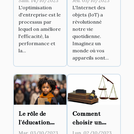
Sam. 14/10/2023
Jeu. 05/10/2023
d'entreprise
l'IoT dans la
L'optimisation
L'Internet des
d'entreprise est le
objets (IoT) a
vie
processus par
révolutionné
quotidienne
lequel on améliore
notre vie
l'efficacité, la
quotidienne.
performance et
Imaginez un
la...
monde où vos
appareils sont...
Le rôle de
Comment
l'éducation
choisir un
dans la lutte
avocat
Mar. 03/10/2023
Lun. 02/10/2023