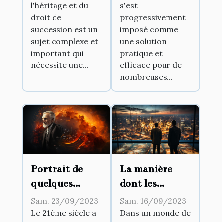
l'héritage et du
s'est
droit de
progressivement
succession est un
imposé comme
sujet complexe et
une solution
important qui
pratique et
nécessite une...
efficace pour de
nombreuses...
La manière
Portrait de
dont les
quelques
tendances
pionniers
Sam. 16/09/2023
Sam. 23/09/2023
culturelles
d'affaires
Dans un monde de
Le 21ème siècle a