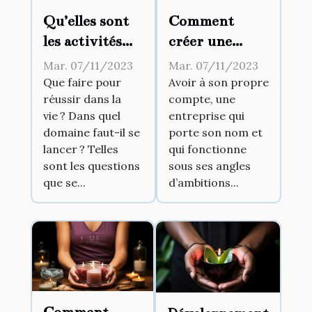
Qu’elles sont
Comment
les activités
créer une
rentables ?
entreprise à
Mar. 07/11/2023
Mar. 07/11/2023
son propre
Que faire pour
Avoir à son propre
réussir dans la
compte, une
compte ?
vie ? Dans quel
entreprise qui
domaine faut-il se
porte son nom et
lancer ? Telles
qui fonctionne
sont les questions
sous ses angles
que se...
d’ambitions...
Comment