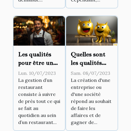
Les qualités
Quelles sont
pour être un
les qualités
bon gérant de
requises pour
Lun. 10/07/2023
Sam. 08/07/2023
restaurant
devenir un
La gestion d’un
La création d'une
restaurant
entreprise ou
bon manager ?
consiste à suivre
d'une société
de près tout ce qui
répond au souhait
se fait au
de faire les
quotidien au sein
affaires et de
d’un restaurant...
gagner de...