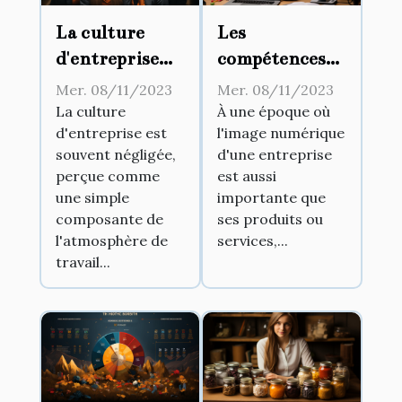
La culture
Les
d'entreprise
compétences
comme clef de
nécessaires
Mer. 08/11/2023
Mer. 08/11/2023
succès
pour devenir
La culture
À une époque où
d'entreprise est
l'image numérique
un expert en
souvent négligée,
d'une entreprise
e-réputation
perçue comme
est aussi
et Google My
une simple
importante que
Business
composante de
ses produits ou
l'atmosphère de
services,...
travail...