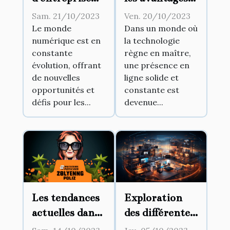
par le biais des
d'un
Sam. 21/10/2023
Ven. 20/10/2023
réseaux
hébergement
Le monde
Dans un monde où
numérique est en
la technologie
sociaux
web haute
constante
règne en maître,
performance
évolution, offrant
une présence en
de nouvelles
ligne solide et
opportunités et
constante est
défis pour les...
devenue...
Les tendances
Exploration
actuelles dans
des différentes
l'optimisation
utilisations de