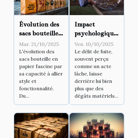
Évolution des
Impact
sacs bouteille
psychologique
en papier :
du délit de
Mar. 21/10/2025
Ven. 10/10/2025
Style et
fuite sur les
L'évolution des
Le délit de fuite,
sacs bouteille en
souvent perçu
fonctionnalité
victimes et les
papier fascine par
comme un acte
auteurs
sa capacité à allier
lâche, laisse
style et
derrière lui bien
fonctionnalité.
plus que des
Du...
dégâts matériels...