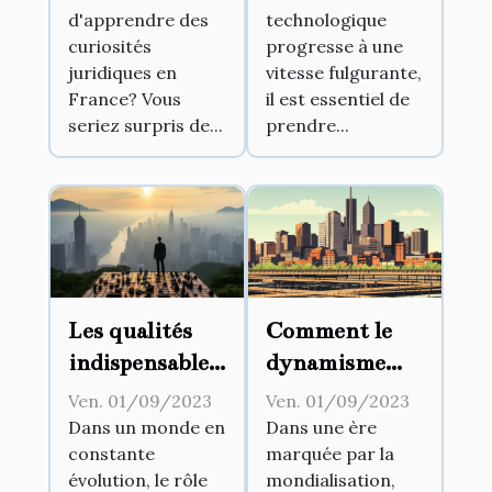
d'apprendre des
technologique
curiosités
progresse à une
juridiques en
vitesse fulgurante,
France? Vous
il est essentiel de
seriez surpris de...
prendre...
Les qualités
Comment le
indispensables
dynamisme
d'un
commercial
Ven. 01/09/2023
Ven. 01/09/2023
visionnaire
peut stimuler
Dans un monde en
Dans une ère
constante
marquée par la
d'entreprise
l'économie
évolution, le rôle
mondialisation,
locale