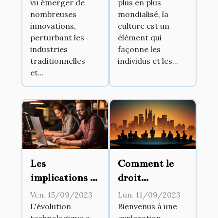
plus en plus
vu émerger de
influencent la
ayant marqué
mondialisé, la
nombreuses
gestion
le 21ème siècle
culture est un
innovations,
d'entreprise
élément qui
perturbant les
façonne les
industries
individus et les...
traditionnelles
et...
Les
Comment le
implications de
droit
la
administratif
Ven. 15/09/2023
Lun. 11/09/2023
digitalisation
influence la
L'évolution
Bienvenus à une
technologique a
exploration