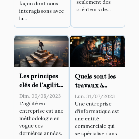
seulement des
façon dont nous
créateurs de...
interagissons avec
la...
Les principes
Quels sont les
clés de l'agilité
travaux à
en entreprise
confier à une
Dim. 06/08/2023
Lun. 31/07/2023
entreprise
L'agilité en
Une entreprise
entreprise est une
d'informatique est
d'informatique
méthodologie en
une entité
?
vogue ces
commerciale qui
dernières années.
se spécialise dans