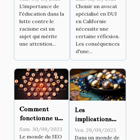
contre le
spécialisé en
L'importance de
Choisir un avocat
l'éducation dans la
spécialisé en DUI
racisme
DUI en
lutte contre le
en Californie
Californie
racisme est un
nécessite une
sujet qui mérite
certaine réflexion.
une attention...
Les conséquences
d'une...
Comment
Les
fonctionne un
implications
extracteur de
juridiques des
Sam. 30/09/2023
Ven. 29/09/2023
sitemap et
affaires
Le monde du SEO
Dans un monde de