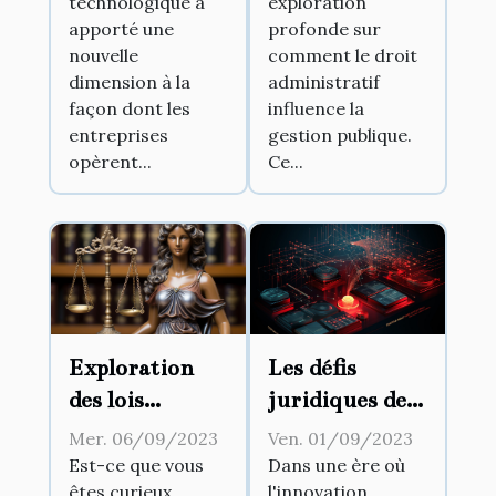
technologique a
exploration
des documents
gestion
apporté une
profonde sur
légaux pour les
publique
nouvelle
comment le droit
entreprises
dimension à la
administratif
façon dont les
influence la
entreprises
gestion publique.
opèrent...
Ce...
Exploration
Les défis
des lois
juridiques de
insolites en
l'innovation
Mer. 06/09/2023
Ven. 01/09/2023
France
technologique
Est-ce que vous
Dans une ère où
êtes curieux
l'innovation