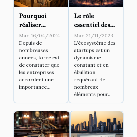
Le rôle
Pourquoi
essentiel des
réaliser
pépinières
l’archivage des
Mar. 21/11/2023
Mar. 16/04/2024
d'entreprises
documents ?
L'écosystème des
Depuis de
startups est un
nombreuses
dans le
dynamisme
années, force est
développement
constant et en
de constater que
des startups
ébullition,
les entreprises
requérant de
accordent une
nombreux
importance...
éléments pour...