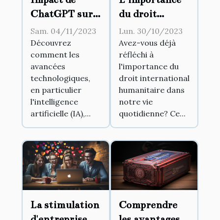
ChatGPT sur
du droit
la dynamique
international
Sam. 04/11/2023
Lun. 30/10/2023
des services à
humanitaire
Découvrez
Avez-vous déjà
comment les
réfléchi à
la clientèle
avancées
l'importance du
technologiques,
droit international
en particulier
humanitaire dans
l'intelligence
notre vie
artificielle (IA),...
quotidienne? Ce...
La stimulation
Comprendre
d'entreprise
les avantages