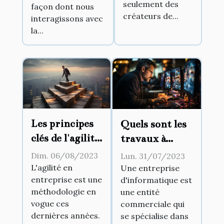
seulement des
façon dont nous
créateurs de...
interagissons avec
la...
Les principes
Quels sont les
clés de l'agilité
travaux à
en entreprise
confier à une
Dim. 06/08/2023
Lun. 31/07/2023
entreprise
L'agilité en
Une entreprise
entreprise est une
d'informatique est
d'informatique
méthodologie en
une entité
?
vogue ces
commerciale qui
dernières années.
se spécialise dans