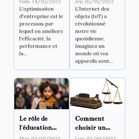
Sam. 14/10/2023
Jeu. 05/10/2023
d'entreprise
l'IoT dans la
L'optimisation
L'Internet des
d'entreprise est le
objets (IoT) a
vie
processus par
révolutionné
quotidienne
lequel on améliore
notre vie
l'efficacité, la
quotidienne.
performance et
Imaginez un
la...
monde où vos
appareils sont...
Le rôle de
Comment
l'éducation
choisir un
dans la lutte
avocat
Mar. 03/10/2023
Lun. 02/10/2023