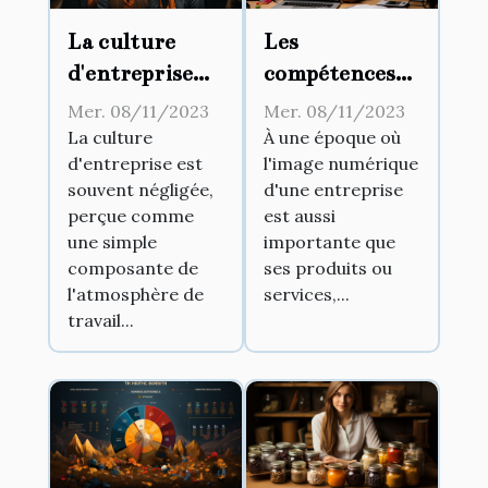
La culture
Les
d'entreprise
compétences
comme clef de
nécessaires
Mer. 08/11/2023
Mer. 08/11/2023
succès
pour devenir
La culture
À une époque où
d'entreprise est
l'image numérique
un expert en
souvent négligée,
d'une entreprise
e-réputation
perçue comme
est aussi
et Google My
une simple
importante que
Business
composante de
ses produits ou
l'atmosphère de
services,...
travail...