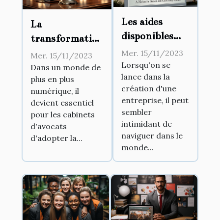
Les aides
La
disponibles
transformation
pour la
numérique
Mer. 15/11/2023
Mer. 15/11/2023
création
Lorsqu'on se
dans les
Dans un monde de
lance dans la
d'entreprise
plus en plus
cabinets
création d'une
numérique, il
d’avocats
entreprise, il peut
devient essentiel
sembler
pour les cabinets
intimidant de
d'avocats
naviguer dans le
d'adopter la...
monde...