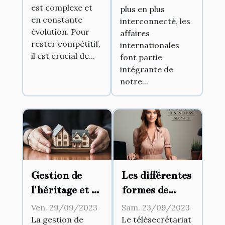
est complexe et
pourquoi est-
plus en plus
internationales
en constante
interconnecté, les
il essentiel
évolution. Pour
affaires
pour le SEO ?
rester compétitif,
internationales
il est crucial de...
font partie
intégrante de
notre...
Gestion de
Les différentes
l'héritage et du
formes de
droit de
télésecrétariat
Ven. 29/09/2023
Sam. 23/09/2023
succession
existantes
La gestion de
Le télésecrétariat