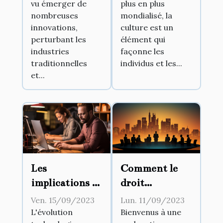
plus en plus
vu émerger de
influencent la
ayant marqué
mondialisé, la
nombreuses
gestion
le 21ème siècle
culture est un
innovations,
d'entreprise
élément qui
perturbant les
façonne les
industries
individus et les...
traditionnelles
et...
Les
Comment le
implications de
droit
la
administratif
Ven. 15/09/2023
Lun. 11/09/2023
digitalisation
influence la
L'évolution
Bienvenus à une