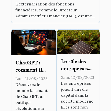
L'externalisation des fonctions
financières, comme le Directeur
Administratif et Financier (DAF), est une...
Le rôle des
ChatGPT :
entreprises
comment il
dans les
change la façon
Sam. 12/08/2023
Lun. 21/08/2023
changements
Les entreprises
dont nous
Découvrez le
jouent un rôle
sociétaux
monde fascinant
communiquons
capital dans la
de ChatGPT, un
avec la
société moderne.
outil qui
technologie
Elles sont non
révolutionne la