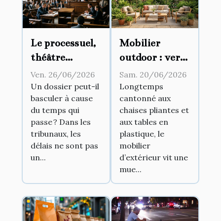
Le processuel,
Mobilier
théâtre
outdoor : vers
d’influences :
une fusion
Ven. 26/06/2026
Sam. 20/06/2026
comment les
entre
Un dossier peut-il
Longtemps
basculer à cause
cantonné aux
délais
intérieur et
du temps qui
chaises pliantes et
modifient-ils
jardin
passe ? Dans les
aux tables en
l’issue d’un
tribunaux, les
plastique, le
procès ?
délais ne sont pas
mobilier
un...
d’extérieur vit une
mue...