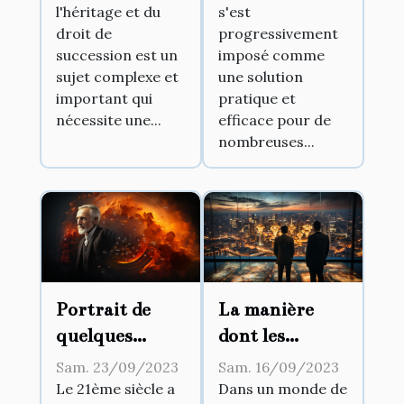
l'héritage et du
s'est
droit de
progressivement
succession est un
imposé comme
sujet complexe et
une solution
important qui
pratique et
nécessite une...
efficace pour de
nombreuses...
La manière
Portrait de
dont les
quelques
tendances
pionniers
Sam. 16/09/2023
Sam. 23/09/2023
culturelles
d'affaires
Dans un monde de
Le 21ème siècle a