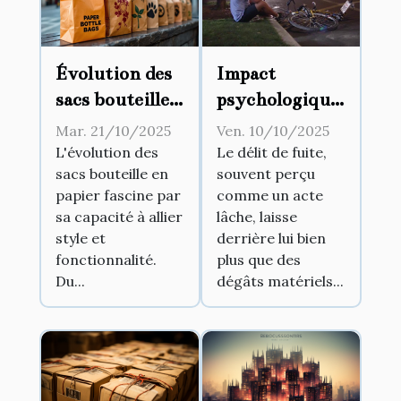
Évolution des
Impact
sacs bouteille
psychologique
en papier :
du délit de
Mar. 21/10/2025
Ven. 10/10/2025
Style et
fuite sur les
L'évolution des
Le délit de fuite,
sacs bouteille en
souvent perçu
fonctionnalité
victimes et les
papier fascine par
comme un acte
auteurs
sa capacité à allier
lâche, laisse
style et
derrière lui bien
fonctionnalité.
plus que des
Du...
dégâts matériels...