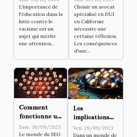
contre le
spécialisé en
L'importance de
Choisir un avocat
l'éducation dans la
spécialisé en DUI
racisme
DUI en
lutte contre le
en Californie
Californie
racisme est un
nécessite une
sujet qui mérite
certaine réflexion.
une attention...
Les conséquences
d'une...
Comment
Les
fonctionne un
implications
extracteur de
juridiques des
Sam. 30/09/2023
Ven. 29/09/2023
sitemap et
affaires
Le monde du SEO
Dans un monde de