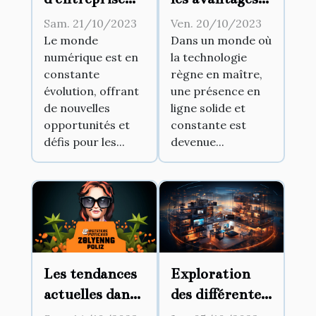
par le biais des
d'un
Sam. 21/10/2023
Ven. 20/10/2023
réseaux
hébergement
Le monde
Dans un monde où
numérique est en
la technologie
sociaux
web haute
constante
règne en maître,
performance
évolution, offrant
une présence en
de nouvelles
ligne solide et
opportunités et
constante est
défis pour les...
devenue...
Les tendances
Exploration
actuelles dans
des différentes
l'optimisation
utilisations de