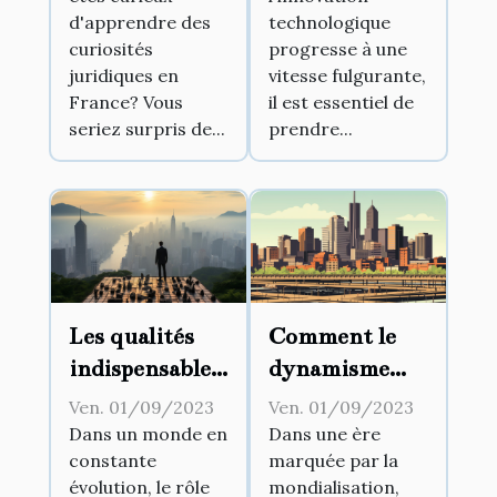
d'apprendre des
technologique
curiosités
progresse à une
juridiques en
vitesse fulgurante,
France? Vous
il est essentiel de
seriez surpris de...
prendre...
Les qualités
Comment le
indispensables
dynamisme
d'un
commercial
Ven. 01/09/2023
Ven. 01/09/2023
visionnaire
peut stimuler
Dans un monde en
Dans une ère
constante
marquée par la
d'entreprise
l'économie
évolution, le rôle
mondialisation,
locale