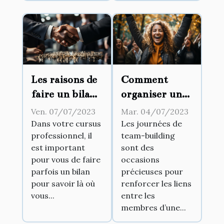
Les raisons de
Comment
faire un bilan
organiser une
de
journée de
Ven. 07/07/2023
Mar. 04/07/2023
compétences
team-building
Dans votre cursus
Les journées de
professionnel, il
team-building
et comment le
réussie ?
est important
sont des
faire
pour vous de faire
occasions
parfois un bilan
précieuses pour
pour savoir là où
renforcer les liens
vous...
entre les
membres d’une...