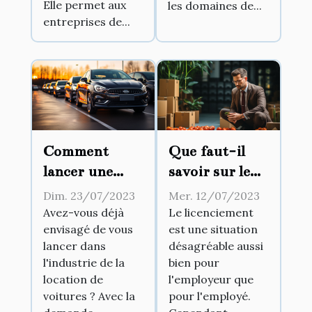
Elle permet aux
les domaines de...
entreprises de...
Comment
Que faut-il
lancer une
savoir sur le
entreprise de
licenciement
Dim. 23/07/2023
Mer. 12/07/2023
location
abusif ?
Avez-vous déjà
Le licenciement
envisagé de vous
est une situation
automobile ?
lancer dans
désagréable aussi
l'industrie de la
bien pour
location de
l'employeur que
voitures ? Avec la
pour l'employé.