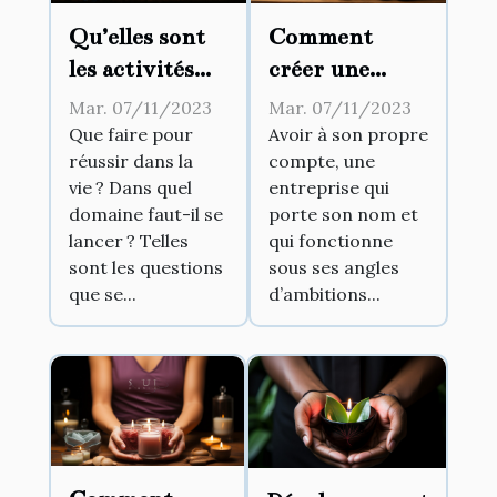
Qu’elles sont
Comment
les activités
créer une
rentables ?
entreprise à
Mar. 07/11/2023
Mar. 07/11/2023
son propre
Que faire pour
Avoir à son propre
réussir dans la
compte, une
compte ?
vie ? Dans quel
entreprise qui
domaine faut-il se
porte son nom et
lancer ? Telles
qui fonctionne
sont les questions
sous ses angles
que se...
d’ambitions...