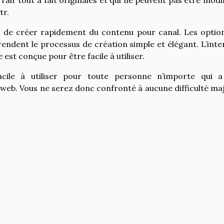
’air tout à fait originales et qui ne peuvent pas être modif
tr.
urs de créer rapidement du contenu pour canal. Les optio
 rendent le processus de création simple et élégant. L’inte
e est conçue pour être facile à utiliser.
facile à utiliser pour toute personne n’importe qui 
web. Vous ne serez donc confronté à aucune difficulté ma