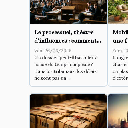
Le processuel, théâtre
Mobil
d’influences : comment
une f
les délais modifient-ils
intér
Ven. 26/06/2026
Sam. 2
l’issue d’un procès ?
Un dossier peut-il basculer à
Longte
cause du temps qui passe ?
chaises
Dans les tribunaux, les délais
en plas
ne sont pas un...
d’extér