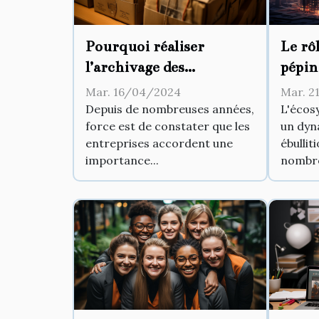
Le rôl
Pourquoi réaliser
pépin
l’archivage des
dans 
documents ?
Mar. 2
Mar. 16/04/2024
des s
L'écos
Depuis de nombreuses années,
un dyn
force est de constater que les
ébullit
entreprises accordent une
nombre
importance...