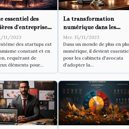
e essentiel des
La transformation
ières d'entreprises
numérique dans les
le développement
cabinets d’avocats
1/11/2023
Mer. 15/11/2023
tartups
ystème des startups est
Dans un monde de plus en plu
amisme constant et en
numérique, il devient essentie
ion, requérant de
pour les cabinets d'avocats
ux éléments pour...
d'adopter la...